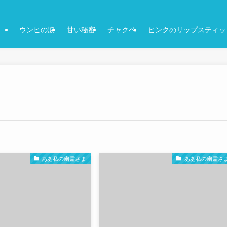
ウンヒの涙
甘い秘密
チャクペ
ピンクのリップスティッ
ああ私の幽霊さま
ああ私の幽霊さ