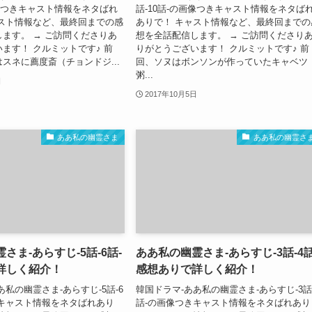
画像つきキャスト情報をネタばれ
話-10話-の画像つきキャスト情報をネタば
ャスト情報など、最終回までの感
ありで！ キャスト情報など、最終回までの
ます。 → ご訪問くださりあ
想を全話配信します。 → ご訪問くださり
ます！ クルミットです♪ 前
りがとうございます！ クルミットです♪ 前
スネに薦度斎（チョンドジ...
回、ソヌはボンソンが作っていたキャベツ
粥...
日
2017年10月5日
ああ私の幽霊さま
ああ私の幽霊さ
さま-あらすじ-5話-6話-
ああ私の幽霊さま-あらすじ-3話-4話
詳しく紹介！
感想ありで詳しく紹介！
あ私の幽霊さま-あらすじ-5話-6
韓国ドラマ-ああ私の幽霊さま-あらすじ-3話-
きキャスト情報をネタばれあり
話-の画像つきキャスト情報をネタばれあり