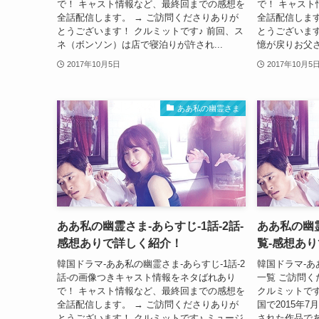
で！ キャスト情報など、最終回までの感想を
で！ キャス
全話配信します。 → ご訪問くださりありが
全話配信します
とうございます！ クルミットです♪ 前回、ス
とうございます
ネ（ボンソン）は店で寝泊りが許され...
憶が戻りお父さ
2017年10月5日
2017年10月5
ああ私の幽霊さま
ああ私の幽霊さま-あらすじ-1話-2話-
ああ私の幽
感想ありで詳しく紹介！
覧-感想あ
韓国ドラマ-ああ私の幽霊さま-あらすじ-1話-2
韓国ドラマ-あ
話-の画像つきキャスト情報をネタばれあり
一覧 ご訪問
で！ キャスト情報など、最終回までの感想を
クルミットです
全話配信します。 → ご訪問くださりありが
国で2015年7
とうございます！ クルミットです♪ ミュージ
された作品であ