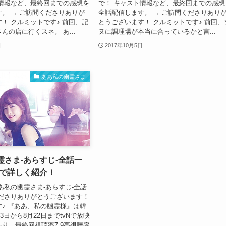
ト情報など、最終回までの感想を
で！ キャスト情報など、最終回までの感想
。 → ご訪問くださりありが
全話配信します。 → ご訪問くださりあり
！ クルミットです♪ 前回、記
とうございます！ クルミットです♪ 前回、
んの店に行くスネ。 あ...
ヌに調理場が本当に合っているかと言...
日
2017年10月5日
ああ私の幽霊さま
霊さま-あらすじ-全話一
りで詳しく紹介！
あ私の幽霊さま-あらすじ-全話
くださりありがとうございます！
♪ 『ああ、私の幽霊様』は韓
月3日から8月22日までtvNで放映
り、最終回視聴率7.9高視聴率