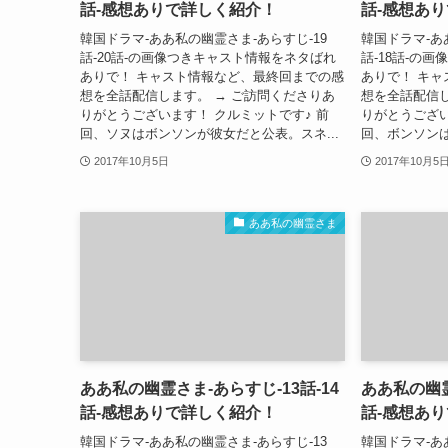
話-感想ありで詳しく紹介！
話-感想あ
韓国ドラマ-ああ私の幽霊さま-あらすじ-19
韓国ドラマ-あ
話-20話-の画像つきキャスト情報をネタばれ
話-18話-の
ありで！ キャスト情報など、最終回までの感
ありで！ キ
想を全話配信します。 → ご訪問くださりあ
想を全話配信し
りがとうございます！ クルミットです♪ 前
りがとうござい
回、ソヌはボンソンが彼女だと公表。スネ...
回、ボンソンは
2017年10月5日
2017年10月5
ああ私の幽霊さま
ああ私の幽霊さま-あらすじ-13話-14
ああ私の幽霊
話-感想ありで詳しく紹介！
話-感想あ
韓国ドラマ-ああ私の幽霊さま-あらすじ-13
韓国ドラマ-あ