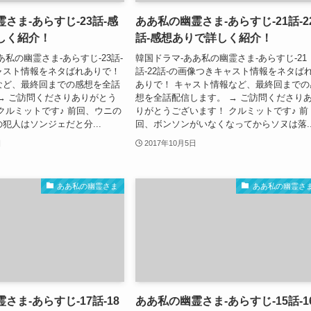
さま-あらすじ-23話-感
ああ私の幽霊さま-あらすじ-21話-2
しく紹介！
話-感想ありで詳しく紹介！
あ私の幽霊さま-あらすじ-23話-
韓国ドラマ-ああ私の幽霊さま-あらすじ-21
ャスト情報をネタばれありで！
話-22話-の画像つきキャスト情報をネタば
など、最終回までの感想を全話
ありで！ キャスト情報など、最終回までの
→ ご訪問くださりありがとう
想を全話配信します。 → ご訪問くださり
クルミットです♪ 前回、ウニの
りがとうございます！ クルミットです♪ 前
犯人はソンジェだと分...
回、ボンソンがいなくなってからソヌは落..
日
2017年10月5日
ああ私の幽霊さま
ああ私の幽霊さ
さま-あらすじ-17話-18
ああ私の幽霊さま-あらすじ-15話-1