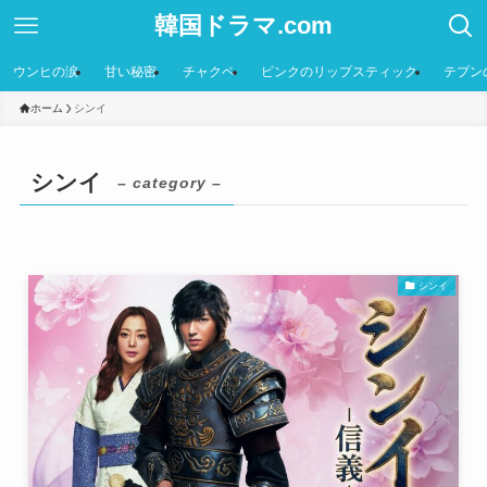
韓国ドラマ.com
ウンヒの涙
甘い秘密
チャクペ
ピンクのリップスティック
テプン
ホーム
シンイ
シンイ
– category –
シンイ