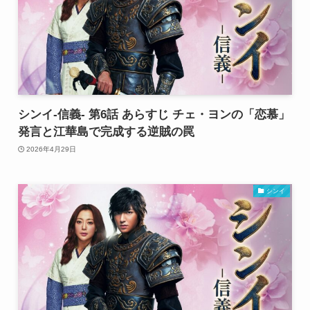
シンイ-信義- 第6話 あらすじ チェ・ヨンの「恋慕」
発言と江華島で完成する逆賊の罠
2026年4月29日
シンイ