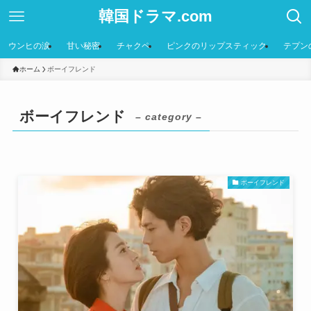
韓国ドラマ.com
ウンヒの涙
甘い秘密
チャクペ
ピンクのリップスティック
テプン
ホーム
ボーイフレンド
ボーイフレンド
– category –
ボーイフレンド