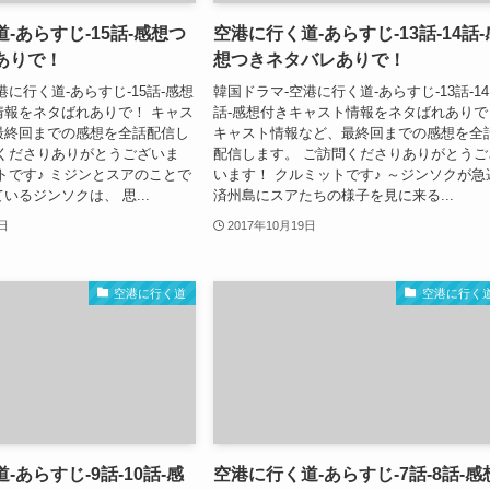
-あらすじ-15話-感想つ
空港に行く道-あらすじ-13話-14話-
ありで！
想つきネタバレありで！
港に行く道-あらすじ-15話-感想
韓国ドラマ-空港に行く道-あらすじ-13話-14
情報をネタばれありで！ キャス
話-感想付きキャスト情報をネタばれありで
最終回までの感想を全話配信し
キャスト情報など、最終回までの感想を全
問くださりありがとうございま
配信します。 ご訪問くださりありがとうご
トです♪ ミジンとスアのことで
います！ クルミットです♪ ～ジンソクが急
いるジンソクは、 思...
済州島にスアたちの様子を見に来る...
9日
2017年10月19日
空港に行く道
空港に行く
-あらすじ-9話-10話-感
空港に行く道-あらすじ-7話-8話-感