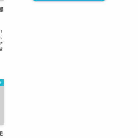
感
！
話
ざ
遽
道
想