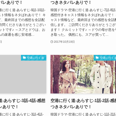
バレありで！
つきネタバレありで！
に行く道-あらすじ-9話-10話-
韓国ドラマ-空港に行く道-あらすじ-7話-8話
スト情報をネタばれありで！ キ
感想付きキャスト情報をネタばれありで！ 
ど、最終回までの感想を全話配
ャスト情報など、最終回までの感想を全話
ご訪問くださりありがとうござい
信します。 ご訪問くださりありがとうござ
ットです♪ ～スアとドウは、お
ます！ クルミットです♪ ～ドウの母が息を
の疎通を感じ安堵感...
き取った。 偶然にも、スアが買って...
9日
2017年10月19日
空港に行く道
空港に行く
-あらすじ-3話-4話-感想
空港に行く道-あらすじ-1話-2話-感
レありで！
つきネタバレありで！
に行く道-あらすじ-3話-4話-
韓国ドラマ-空港に行く道-あらすじ-1話-2話