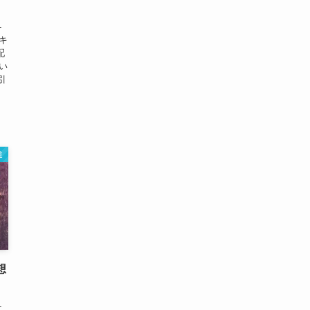
-
キ
配
い
引
道
想
-