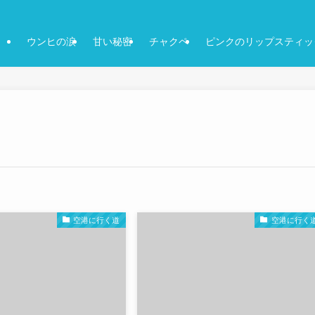
ウンヒの涙
甘い秘密
チャクペ
ピンクのリップスティッ
空港に行く道
空港に行く