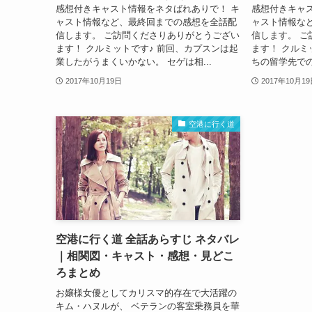
感想付きキャスト情報をネタばれありで！ キ
感想付きキャ
ャスト情報など、最終回までの感想を全話配
ャスト情報な
信します。 ご訪問くださりありがとうござい
信します。 
ます！ クルミットです♪ 前回、カプスンは起
ます！ クルミ
業したがうまくいかない。 セゲは相...
ちの留学先での
2017年10月19日
2017年10月1
空港に行く道
空港に行く道 全話あらすじ ネタバレ
｜相関図・キャスト・感想・見どこ
ろまとめ
お嬢様女優としてカリスマ的存在で大活躍の
キム・ハヌルが、 ベテランの客室乗務員を華