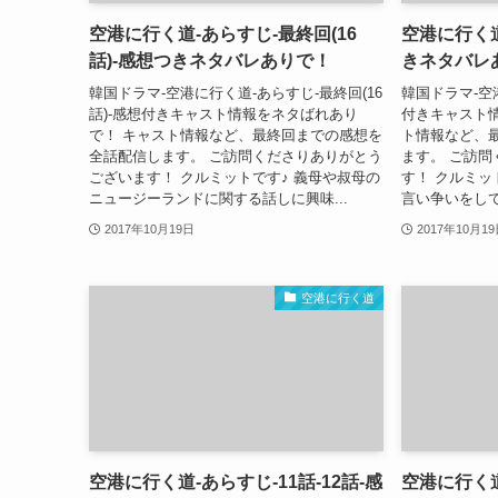
空港に行く道-あらすじ-最終回(16
空港に行く道
話)-感想つきネタバレありで！
きネタバレ
韓国ドラマ-空港に行く道-あらすじ-最終回(16
韓国ドラマ-空
話)-感想付きキャスト情報をネタばれあり
付きキャスト
で！ キャスト情報など、最終回までの感想を
ト情報など、
全話配信します。 ご訪問くださりありがとう
ます。 ご訪
ございます！ クルミットです♪ 義母や叔母の
す！ クルミッ
ニュージーランドに関する話しに興味...
言い争いをして
2017年10月19日
2017年10月1
空港に行く道
空港に行く道-あらすじ-11話-12話-感
空港に行く道