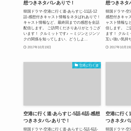
想つきネタバレありで！
想つきネタ
韓国ドラマ-空港に行く道-あらすじ-11話-12
韓国ドラマ-空港
話-感想付きキャスト情報をネタばれありで！
感想付きキャ
キャスト情報など、最終回までの感想を全話
ャスト情報な
配信します。 ご訪問くださりありがとうござ
信します。 
います！ クルミットです♪ ～ミジンとジンソ
ます！ クルミ
クの関係を知ってしまい、どうしよ...
互い強い気持ち
2017年10月19日
2017年10月1
空港に行く道
空港に行く道-あらすじ-5話-6話-感想
空港に行く道
つきネタバレありで！
つきネタバ
韓国ドラマ-空港に行く道-あらすじ-5話-6話-
韓国ドラマ-空港