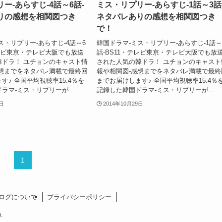
ー-あらすじ-4話～6話-
ミス・リプリー-あらすじ-1話～3話
りの感想を相関図つき
ネタバレありの感想を相関図つき
で！
ス・リプリー-あらすじ-4話～6
韓国ドラマ-ミス・リプリー-あらすじ-1話～
テレビ東京・テレビ大阪でも放送
話-BS11・テレビ東京・テレビ大阪でも放
韓ドラ！ ユチョンのキャスト情
された人気の韓ドラ！ ユチョンのキャスト
感想までをネタバレ満載で最終回
報や相関図-感想までをネタバレ満載で最終
す♪ 全国平均視聴率15.4％を
までお届けします♪ 全国平均視聴率15.4％
ラマ-ミス・リプリーが...
記録した韓国ドラマ-ミス・リプリーが...
9日
2014年10月29日
1
ログについて
プライバシーポリシー
.