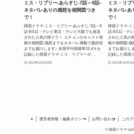
ミス・リプリー-あらすじ-7話～9話-
ミス・リプリ
ネタバレありの感想を相関図つき
ネタバレあ
で！
で！
韓国ドラマ-ミス・リプリー-あらすじ-7話～9
韓国ドラマ-ミ
話-BS11・テレビ東京・テレビ大阪でも放送
話-BS11・
された人気の韓ドラ！ ユチョンのキャスト情
された人気の
報や相関図-感想までをネタバレ満載で最終回
報や相関図-
までお届けします♪ 全国平均視聴率15.4％を
までお届けしま
記録した韓国ドラマ-ミス・リプリーが...
記録した韓国ド
2014年10月29日
2014年10月2
運営者情報・編集ポリシー
お問い合わせ
このブ
©
韓国ドラマ.com