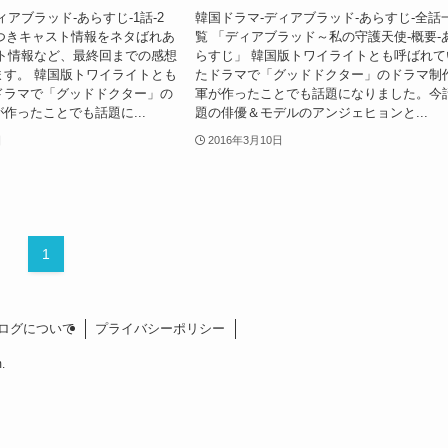
ィアブラッド-あらすじ-1話-2
韓国ドラマ-ディアブラッド-あらすじ-全話
像つきキャスト情報をネタばれあ
覧 「ディアブラッド～私の守護天使-概要-
スト情報など、最終回までの感想
らすじ」 韓国版トワイライトとも呼ばれて
ます。 韓国版トワイライトとも
たドラマで「グッドドクター」のドラマ制
ドラマで「グッドドクター」の
軍が作ったことでも話題になりました。今
作ったことでも話題に...
題の俳優＆モデルのアンジェヒョンと...
日
2016年3月10日
1
ログについて
プライバシーポリシー
.