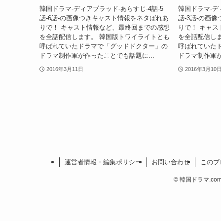
韓国ドラマ-ディアブラッド-あらすじ-4話-5
韓国ドラマ-デ
話-6話-の画像つきキャスト情報をネタばれあ
話-3話-の画
りで！ キャスト情報など、最終回までの感想
りで！ キャ
を全話配信します。 韓国版トワイライトとも
を全話配信し
呼ばれていたドラマで「グッドドクター」の
呼ばれていた
ドラマ制作軍が作ったことでも話題に...
ドラマ制作軍が
2016年3月11日
2016年3月10
運営者情報・編集ポリシー
お問い合わせ
このブ
©
韓国ドラマ.com