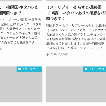
リー-相関図-ネタバレあ
ミス・リプリー-あらすじ-最終回
相関図つきで！
（16話）-ネタバレありの感想を相
図つきで！
ス・リプリー-相関図 全国平均
％を記録した韓ドラ-ミス・リプリ
韓国ドラマ-ミス・リプリー-あらすじ-最終
登場！ 人気男性アイドルグルー
（16話）-BS11・テレビ東京・テレビ大阪
パク・ユチョンのキャスト情報
も放送された人気の韓ドラ！ ユチョンのキ
ビ東京やテレビ大阪でも放送さ
スト情報や相関図-感想までをネタバレ満載
のあらすじと感想をネタ...
最終回までお届けします♪ 全国平均視聴率
15.4％を記録した韓国ドラマ-ミス・リプ...
0日
2014年10月30日
ミス・リプリー
ミス・リプリ