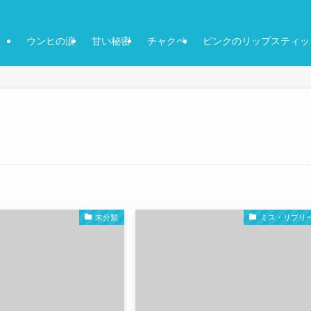
ウンヒの涙
甘い秘密
チャクペ
ピンクのリップスティッ
未分類
ミス・リプリ