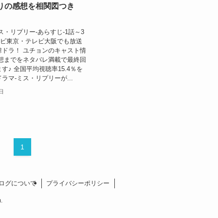
りの感想を相関図つき
ス・リプリー-あらすじ-1話～3
テレビ東京・テレビ大阪でも放送
韓ドラ！ ユチョンのキャスト情
感想までをネタバレ満載で最終回
す♪ 全国平均視聴率15.4％を
ラマ-ミス・リプリーが...
9日
1
ログについて
プライバシーポリシー
.