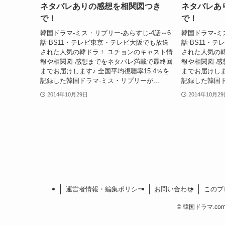
ネタバレありの感想を相関図つき
ネタバレあ
で！
で！
韓国ドラマ-ミス・リプリー-あらすじ-4話～6
韓国ドラマ-ミ
話-BS11・テレビ東京・テレビ大阪でも放送
話-BS11・
された人気の韓ドラ！ ユチョンのキャスト情
された人気の
報や相関図-感想までをネタバレ満載で最終回
報や相関図-
までお届けします♪ 全国平均視聴率15.4％を
までお届けしま
記録した韓国ドラマ-ミス・リプリーが...
記録した韓国ド
2014年10月29日
2014年10月2
運営者情報・編集ポリシー
お問い合わせ
このブ
©
韓国ドラマ.com