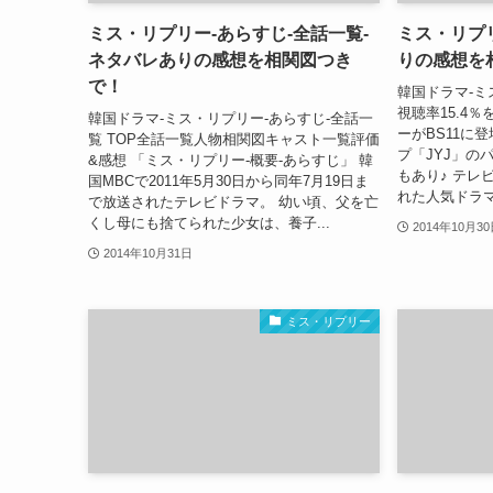
ミス・リプリー-あらすじ-全話一覧-
ミス・リプ
ネタバレありの感想を相関図つき
りの感想を
で！
韓国ドラマ-ミ
視聴率15.4
韓国ドラマ-ミス・リプリー-あらすじ-全話一
ーがBS11に
覧 TOP全話一覧人物相関図キャスト一覧評価
プ「JYJ」の
&感想 「ミス・リプリー-概要-あらすじ」 韓
もあり♪ テレ
国MBCで2011年5月30日から同年7月19日ま
れた人気ドラマ
で放送されたテレビドラマ。 幼い頃、父を亡
くし母にも捨てられた少女は、養子...
2014年10月3
2014年10月31日
ミス・リプリー