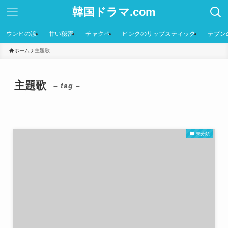
韓国ドラマ.com
ウンヒの涙
甘い秘密
チャクペ
ピンクのリップスティック
テプン
ホーム
主題歌
主題歌
– tag –
未分類