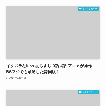
イタズラなKiss
イタズラなkiss-あらすじ-3話-4話-アニメが原作、
BSフジでも放送した韓国版！
2014年12月4日
イタズラなKiss