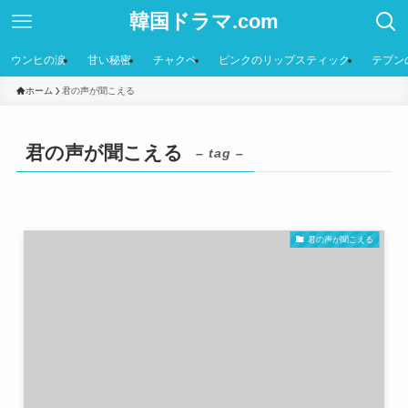
韓国ドラマ.com
ウンヒの涙
甘い秘密
チャクペ
ピンクのリップスティック
テプン
ホーム
君の声が聞こえる
君の声が聞こえる
– tag –
君の声が聞こえる