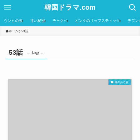
韓国ドラマ.com
ウンヒの涙
甘い秘密
チャクペ
ピンクのリップスティック
テプン
ホーム
53話
53話
– tag –
棘のある花