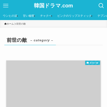
韓国ドラマ.com
ウンヒの涙
甘い秘密
チャクペ
ピンクのリップスティック
テプン
ホーム
前世の敵
前世の敵
– category –
前世の敵