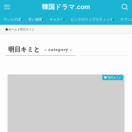
韓国ドラマ.com
ウンヒの涙
甘い秘密
チャクペ
ピンクのリップスティック
テプン
ホーム
明日キミと
明日キミと
– category –
明日キミと