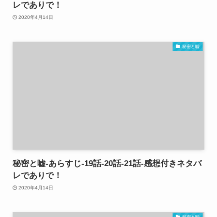
レでありで！
2020年4月14日
秘密と嘘
秘密と嘘-あらすじ-19話-20話-21話-感想付きネタバ
レでありで！
2020年4月14日
秘密と嘘