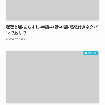
秘密と嘘-あらすじ-40話-41話-42話-感想付きネタバ
レでありで！
2020年4月28日
秘密と嘘