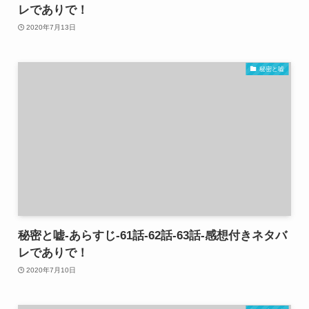
レでありで！
2020年7月13日
秘密と嘘
秘密と嘘-あらすじ-61話-62話-63話-感想付きネタバ
レでありで！
2020年7月10日