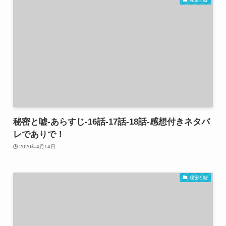
秘密と嘘-あらすじ-16話-17話-18話-感想付きネタバ
レでありで！
2020年4月14日
秘密と嘘