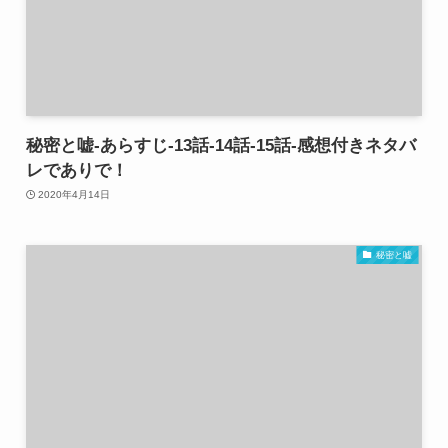
秘密と嘘-あらすじ-13話-14話-15話-感想付きネタバ
レでありで！
2020年4月14日
秘密と嘘