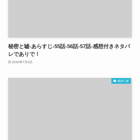
秘密と嘘-あらすじ-55話-56話-57話-感想付きネタバ
レでありで！
2020年7月2日
秘密と嘘