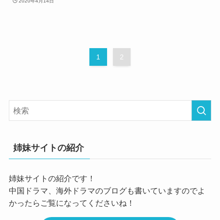
2020年4月14日
1
2
姉妹サイトの紹介
姉妹サイトの紹介です！
中国ドラマ、海外ドラマのブログも書いていますのでよ
かったらご覧になってくださいね！