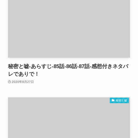
秘密と嘘-あらすじ-85話-86話-87話-感想付きネタバ
レでありで！
2020年8月27日
秘密と嘘