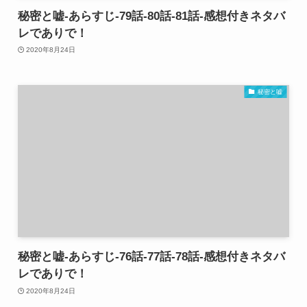
秘密と嘘-あらすじ-79話-80話-81話-感想付きネタバ
レでありで！
2020年8月24日
秘密と嘘
秘密と嘘-あらすじ-76話-77話-78話-感想付きネタバ
レでありで！
2020年8月24日