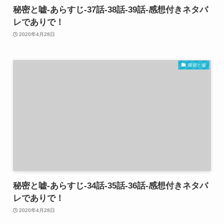
秘密と嘘-あらすじ-37話-38話-39話-感想付きネタバ
レでありで！
2020年4月28日
秘密と嘘
秘密と嘘-あらすじ-34話-35話-36話-感想付きネタバ
レでありで！
2020年4月28日