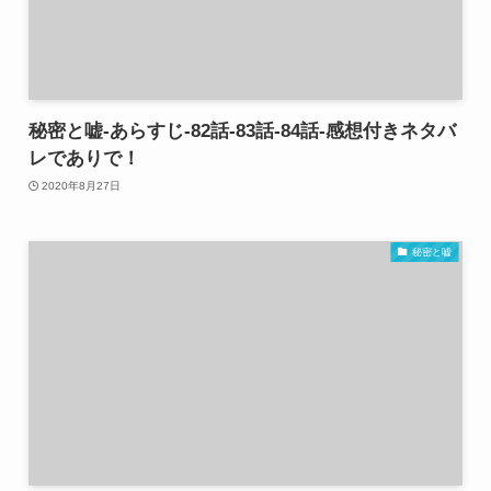
秘密と嘘-あらすじ-82話-83話-84話-感想付きネタバ
レでありで！
2020年8月27日
秘密と嘘