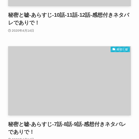
秘密と嘘-あらすじ-10話-11話-12話-感想付きネタバ
レでありで！
2020年4月14日
秘密と嘘
秘密と嘘-あらすじ-7話-8話-9話-感想付きネタバレ
でありで！