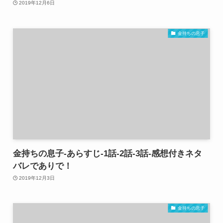
2019年12月6日
金持ちの息子
金持ちの息子-あらすじ-1話-2話-3話-感想付きネタ
バレでありで！
2019年12月3日
金持ちの息子