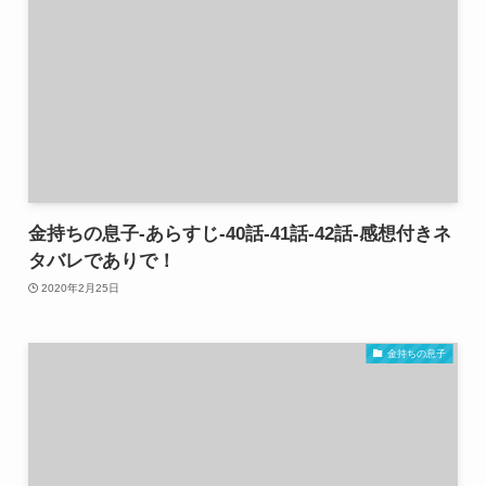
金持ちの息子-あらすじ-40話-41話-42話-感想付きネ
タバレでありで！
2020年2月25日
金持ちの息子