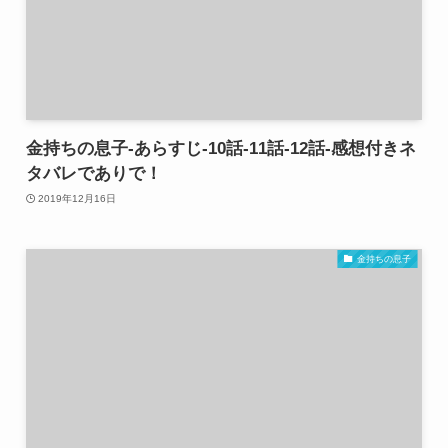
金持ちの息子-あらすじ-10話-11話-12話-感想付きネ
タバレでありで！
2019年12月16日
金持ちの息子