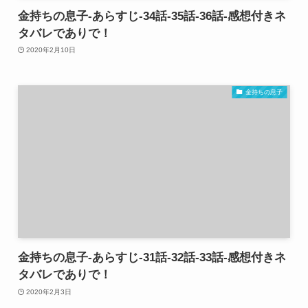
金持ちの息子-あらすじ-34話-35話-36話-感想付きネ
タバレでありで！
2020年2月10日
金持ちの息子
金持ちの息子-あらすじ-31話-32話-33話-感想付きネ
タバレでありで！
2020年2月3日