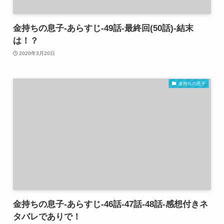
金持ちの息子-あらすじ-49話-最終回(50話)-結末
は！？
2020年3月20日
金持ちの息子
金持ちの息子-あらすじ-46話-47話-48話-感想付きネ
タバレでありで！