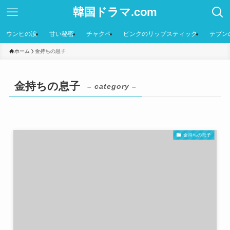
韓国ドラマ.com
ウンヒの涙
甘い秘密
チャクペ
ピンクのリップスティック
テプン
ホーム
金持ちの息子
金持ちの息子
– category –
金持ちの息子