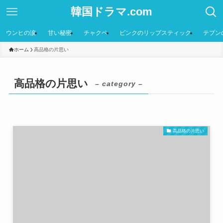
韓国ドラマ.com
ウンヒの涙
甘い秘密
チャクペ
ピンクのリップスティック
テプン
ホーム
高品格の片思い
高品格の片思い
– category –
高品格の片思い