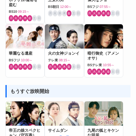
盗む
BS朝日
12:00～
BSフジ
07:55～
BS10
09:15～
月
火
水
木
金
土
日
月
火
水
木
金
土
日
月
火
水
木
金
土
日
華麗なる遺産
火の女神ジョンイ
暗行御史（アメン
オサ）
BSフジ
10:00～
テレ東
08:15～
BSテレ東
10:55～
月
火
水
木
金
土
日
月
火
水
木
金
土
日
月
火
水
木
金
土
日
もうすぐ放映開始
帝王の娘スベクヒ
サイムダン
九尾の狐とキケン
ャン（守百香）
な同居