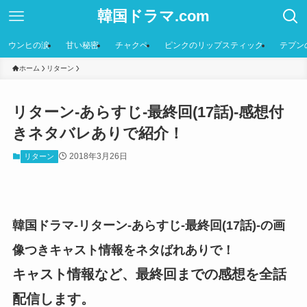
韓国ドラマ.com
ウンヒの涙
甘い秘密
チャクペ
ピンクのリップスティック
テプン
ホーム
リターン
リターン-あらすじ-最終回(17話)-感想付
きネタバレありで紹介！
2018年3月26日
リターン
韓国ドラマ-リターン-あらすじ-最終回(17話)-の画
像つきキャスト情報をネタばれありで！
キャスト情報など、最終回までの感想を全話
配信します。