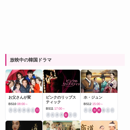
放映中の韓国ドラマ
お父さんが変
ピンクのリップス
ホ・ジュン
ティック
BS10
08:00～
BS12
15:00～
BS11
17:00～
月
火
水
木
金
土
日
月
火
水
木
金
土
日
月
火
水
木
金
土
日