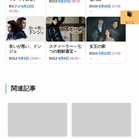
BS10
8月17日
09:15
BSフジ
8月12日
～
BS10
8月20日
17:00
07:55～
～
もくじ
良いが悪い、ドン
スティーラー～七
女王の家
ジェ
つの朝鮮通宝～
BS10
9月23日
17:00
BS12
9月5日
13:00～
BS12
9月6日
26:00～
～
関連記事