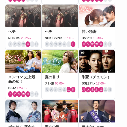
ヘチ
ヘチ
甘い秘密
NHK BS
23:25～
NHK BSP4K
21:00～
BSフジ
15:30～
月
火
水
木
金
土
日
月
火
水
木
金
土
日
月
火
水
木
金
土
日
メンコン 史上最
夏の香り
朱蒙（チュモン）
高の私！
テレ東
06:00～
BS日テレ
17:00～
BS12
17:30～
月
火
水
木
金
土
日
月
火
水
木
金
土
日
月
火
水
木
金
土
日
ポッサム-運命を
王女の男
偉大なショー