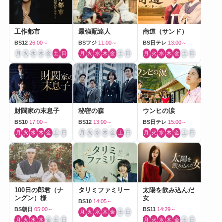
工作都市
最強配達人
商道（サンド）
BS12
26:00～
BSフジ
11:00～
BS日テレ
13:00～
月
火
水
木
金
土
日
月
火
水
木
金
土
日
月
火
水
木
金
土
日
財閥家の末息子
秘密の森
ウンヒの涙
BS10
17:00～
BS12
13:00～
BS日テレ
15:00～
月
火
水
木
金
土
日
月
火
水
木
金
土
日
月
火
水
木
金
土
日
100日の郎君（ナ
タリミファミリー
太陽を飲み込んだ
ングン）様
女
BS10
14:05～
BS朝日
05:00～
BS11
14:29～
月
火
水
木
金
土
日
月
火
水
木
金
土
日
月
火
水
木
金
土
日