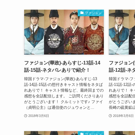
ファジョン
ファジョン(華政)-あらすじ-13話-14
ファジョン(華
話-15話-ネタバレありで紹介！
話-12話-
韓国ドラマ-ファジョン(華政)-あらすじ-13
韓国ドラマ-ファ
話-14話-15話-の想付きキャスト情報をネタば
話-11話-1
れありで！ キャスト情報など、最終回までの
れありで！ 
感想を全話配信します。 ご訪問くださりあり
感想を全話配
がとうございます！ クルミットです♪ ファイ
がとうございま
（貞明公主）は通信使のジュウォンと...
長崎の硫黄鉱山
2018年3月6日
2018年3月6日
ファジョン