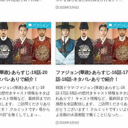
2018年3月6日
ファジョン
ファジョ
政)-あらすじ-19話-20
ファジョン(華政)-あらすじ-16話-17
ネタバレありで紹介！
話-18話-ネタバレありで紹介！
ジョン(華政)-あらすじ-19
韓国ドラマ-ファジョン(華政)-あらすじ-16
1話-の想付きキャスト情報をネタば
話-17話-18話-の想付きキャスト情報をネタ
キャスト情報など、最終回までの
れありで！ キャスト情報など、最終回まで
信します。 ご訪問くださりあり
感想を全話配信します。 ご訪問くださりあ
す！ クルミットです♪ 母から
がとうございます！ クルミットです♪ いよ
の目"を無くしてしまっ...
よ念願の火器都監で働くことになった...
2018年3月6日