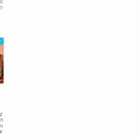
り
ウ
ン
ば
の
り
ギ