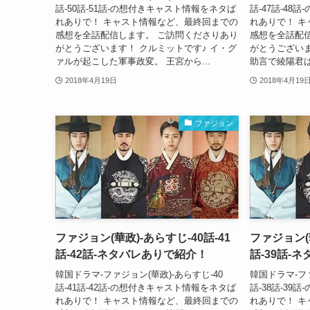
話-50話-51話-の想付きキャスト情報をネタば
話-47話-4
れありで！ キャスト情報など、最終回までの
れありで！ 
感想を全話配信します。 ご訪問くださりあり
感想を全話配
がとうございます！ クルミットです♪ イ・グ
がとうございま
ァルが起こした軍事政変。 王宮から...
助言で綾陽君は
2018年4月19日
2018年4月19
ファジョン
ファジョン(華政)-あらすじ-40話-41
ファジョン(華
話-42話-ネタバレありで紹介！
話-39話-
韓国ドラマ-ファジョン(華政)-あらすじ-40
韓国ドラマ-ファ
話-41話-42話-の想付きキャスト情報をネタば
話-38話-3
れありで！ キャスト情報など、最終回までの
れありで！ 