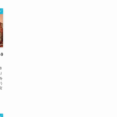
ン
9
8
り
を
う
宮
ン