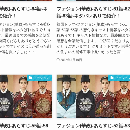
華政)-あらすじ-64話-ネ
ファジョン(華政)-あらすじ-61話-62
で紹介！
話-63話-ネタバレありで紹介！
ジョン(華政)-あらすじ-64話-
韓国ドラマ-ファジョン(華政)-あらすじ-61
スト情報をネタばれありで！ キ
話-62話-63話-の想付きキャスト情報をネタ
ど、最終回までの感想を全話配
れありで！ キャスト情報など、最終回まで
ご訪問くださりありがとうござい
感想を全話配信します。 ご訪問くださりあ
ットです♪ イヌは母が送った刺
がとうございます！ クルミットです♪ 崇善
傷を負いました・・...
の住まいの補修工事中見つかったと言...
日
2018年4月19日
ファジョン
ファジョ
政)-あらすじ-55話-56
ファジョン(華政)-あらすじ-52話-53