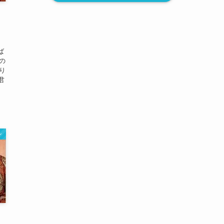
ば
の
り
君
ン