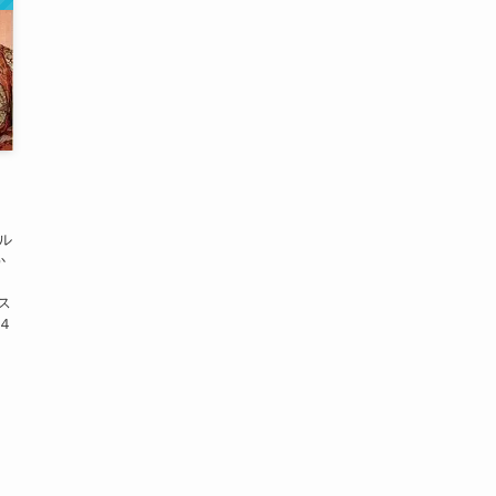
！
ル
か
。
ス
４