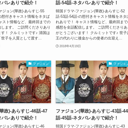
ネタバレありで紹介！
話-54話-ネタバレありで紹介！
ジョン(華政)-あらすじ-55
韓国ドラマ-ファジョン(華政)-あらすじ-52
7話-の想付きキャスト情報をネタば
話-53話-54話-の想付きキャスト情報をネタ
キャスト情報など、最終回までの
れありで！ キャスト情報など、最終回まで
信します。 ご訪問くださりあり
感想を全話配信します。 ご訪問くださりあ
す！ クルミットです♪ 清国は
がとうございます！ クルミットです♪ 世子
世子を人質として渡す...
王の代わりに後金からの使者の出迎え...
日
2018年4月19日
ファジョン
ファジョ
政)-あらすじ-46話-47
ファジョン(華政)-あらすじ-43話-44
ネタバレありで紹介！
話-45話-ネタバレありで紹介！
ジョン(華政)-あらすじ-46
韓国ドラマ-ファジョン(華政)-あらすじ-43