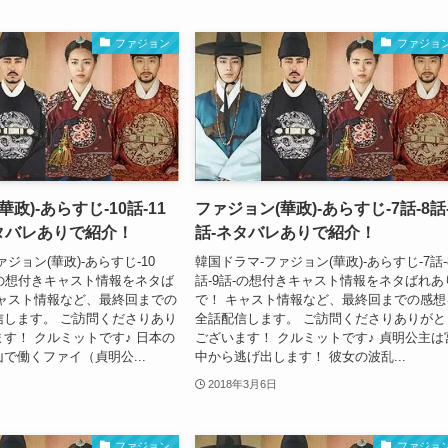
ファジョン
ファジョ
政)-あらすじ-10話-11
ファジョン(華政)-あらすじ-7話-8話-
ネタバレありで紹介！
話-ネタバレありで紹介！
ジョン(華政)-あらすじ-10
韓国ドラマ-ファジョン(華政)-あらすじ-7話-
2話-の想付きキャスト情報をネタば
話-9話-の想付きキャスト情報をネタばれあ
キャスト情報など、最終回までの
で！ キャスト情報など、最終回までの感想
信します。 ご訪問くださりあり
全話配信します。 ご訪問くださりありがと
す！ クルミットです♪ 日本の
ございます！ クルミットです♪ 貞明公主は
で働くファイ（貞明公...
中から逃げ出します！ 彼女の波乱...
2018年3月6日
ファジョン
ファジョ