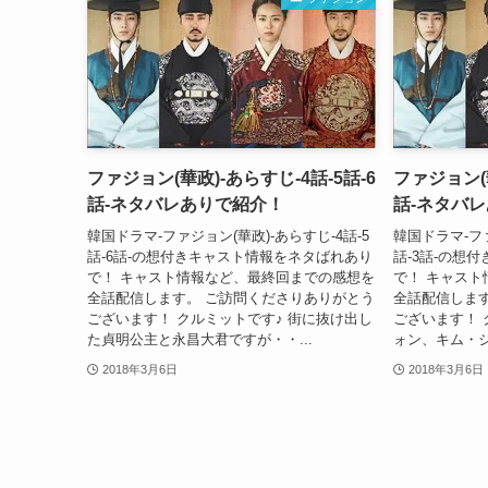
ファジョン(華政)-あらすじ-4話-5話-6
ファジョン(華
話-ネタバレありで紹介！
話-ネタバ
韓国ドラマ-ファジョン(華政)-あらすじ-4話-5
韓国ドラマ-ファ
話-6話-の想付きキャスト情報をネタばれあり
話-3話-の想
で！ キャスト情報など、最終回までの感想を
で！ キャス
全話配信します。 ご訪問くださりありがとう
全話配信しま
ございます！ クルミットです♪ 街に抜け出し
ございます！ 
た貞明公主と永昌大君ですが・・...
ォン、キム・ジ
2018年3月6日
2018年3月6日