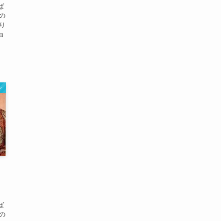
ば
の
り
ョ
ン
ば
の