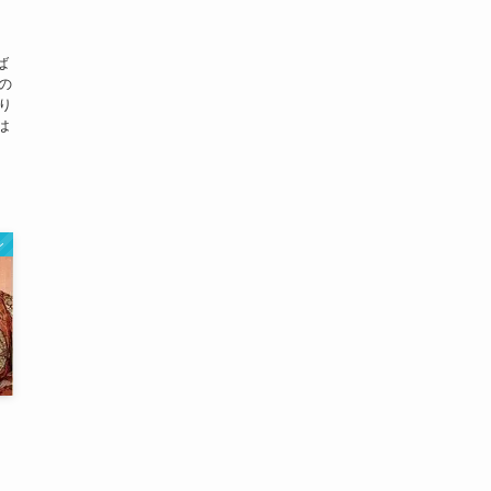
ば
の
り
は
ン