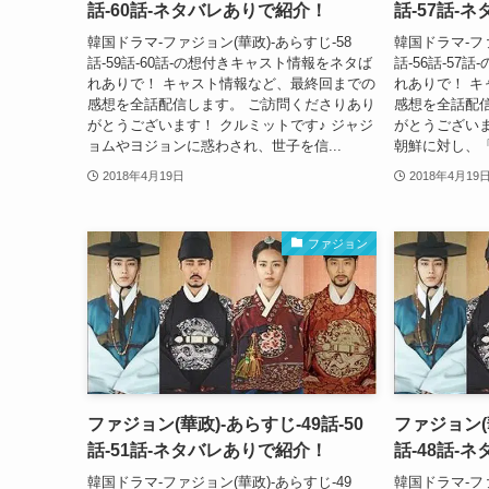
話-60話-ネタバレありで紹介！
話-57話-
韓国ドラマ-ファジョン(華政)-あらすじ-58
韓国ドラマ-ファ
話-59話-60話-の想付きキャスト情報をネタば
話-56話-5
れありで！ キャスト情報など、最終回までの
れありで！ 
感想を全話配信します。 ご訪問くださりあり
感想を全話配
がとうございます！ クルミットです♪ ジャジ
がとうございま
ョムやヨジョンに惑わされ、世子を信...
朝鮮に対し、「
2018年4月19日
2018年4月19
ファジョン
ファジョン(華政)-あらすじ-49話-50
ファジョン(華
話-51話-ネタバレありで紹介！
話-48話-
韓国ドラマ-ファジョン(華政)-あらすじ-49
韓国ドラマ-ファ