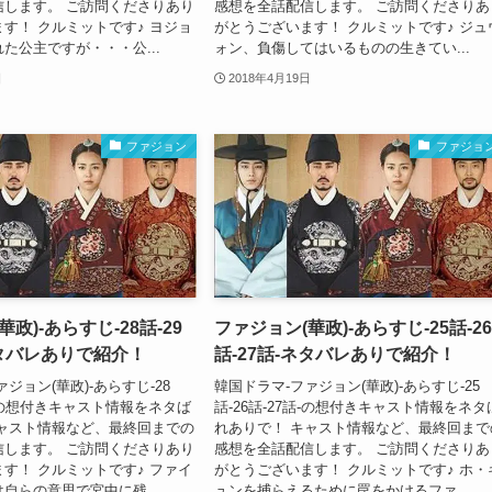
信します。 ご訪問くださりあり
感想を全話配信します。 ご訪問くださりあ
す！ クルミットです♪ ヨジョ
がとうございます！ クルミットです♪ ジュ
た公主ですが・・・公...
ォン、負傷してはいるものの生きてい...
日
2018年4月19日
ファジョン
ファジョ
政)-あらすじ-28話-29
ファジョン(華政)-あらすじ-25話-26
ネタバレありで紹介！
話-27話-ネタバレありで紹介！
ジョン(華政)-あらすじ-28
韓国ドラマ-ファジョン(華政)-あらすじ-25
0話-の想付きキャスト情報をネタば
話-26話-27話-の想付きキャスト情報をネタ
キャスト情報など、最終回までの
れありで！ キャスト情報など、最終回まで
信します。 ご訪問くださりあり
感想を全話配信します。 ご訪問くださりあ
す！ クルミットです♪ ファイ
がとうございます！ クルミットです♪ ホ・
自らの意思で宮中に残...
ュンを捕らえるために罠をかけるファ...