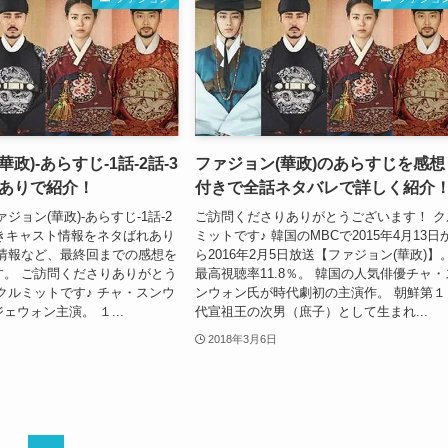
政)-あらすじ-1話-2話-3
ファジョン(華政)のあらすじを感想
レありで紹介！
付きで全話ネタバレで詳しく紹介
ジョン(華政)-あらすじ-1話-2
ご訪問くださりありがとうございます！ ク
付きキャスト情報をネタばれあり
ミットです♪ 韓国のMBCで2015年4月13日
ト情報など、最終回までの感想を
ら2016年2月5日放送【ファジョン(華政)】
す。 ご訪問くださりありがとう
最高視聴率11.8％。 韓国の人気俳優チャ・
クルミットです♪ チャ・スンウ
ンウォン氏が時代劇初の主演作。 朝鮮第１
ェウォン主演。 １...
代宣祖王の次男（庶子）として生まれ...
2018年3月6日