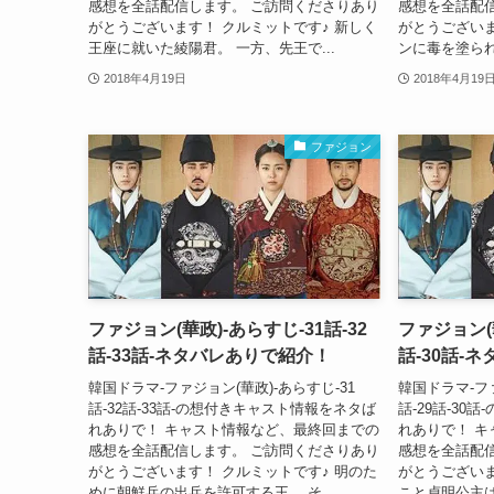
感想を全話配信します。 ご訪問くださりあり
感想を全話配
がとうございます！ クルミットです♪ 新しく
がとうございま
王座に就いた綾陽君。 一方、先王で...
ンに毒を塗られ
2018年4月19日
2018年4月19
ファジョン
ファジョン(華政)-あらすじ-31話-32
ファジョン(華
話-33話-ネタバレありで紹介！
話-30話-
韓国ドラマ-ファジョン(華政)-あらすじ-31
韓国ドラマ-ファ
話-32話-33話-の想付きキャスト情報をネタば
話-29話-3
れありで！ キャスト情報など、最終回までの
れありで！ 
感想を全話配信します。 ご訪問くださりあり
感想を全話配
がとうございます！ クルミットです♪ 明のた
がとうございま
めに朝鮮兵の出兵を許可する王。 そ...
こと貞明公主は