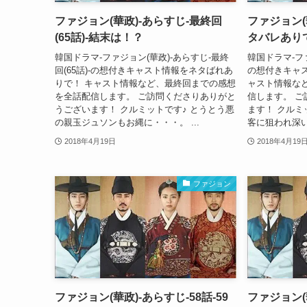
ファジョン(華政)-あらすじ-最終回
ファジョン(
(65話)-結末は！？
タバレあり
韓国ドラマ-ファジョン(華政)-あらすじ-最終
韓国ドラマ-ファ
回(65話)-の想付きキャスト情報をネタばれあ
の想付きキャ
りで！ キャスト情報など、最終回までの感想
ャスト情報な
を全話配信します。 ご訪問くださりありがと
信します。 
うございます！ クルミットです♪ とうとう悪
ます！ クルミ
の親玉ジュソンもお縄に・・・。 ...
客に狙われ深い
2018年4月19日
2018年4月19
ファジョン
ファジョン(華政)-あらすじ-58話-59
ファジョン(華