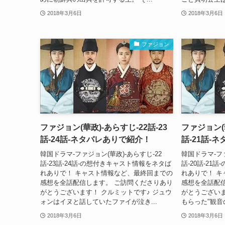
2018年3月6日
2018年3月6日
ファジョン
ファジョン(華政)-あらすじ-22話-23
ファジョン(華
話-24話-ネタバレありで紹介！
話-21話-
韓国ドラマ-ファジョン(華政)-あらすじ-22
韓国ドラマ-ファ
話-23話-24話-の想付きキャスト情報をネタば
話-20話-2
れありで！ キャスト情報など、最終回までの
れありで！ 
感想を全話配信します。 ご訪問くださりあり
感想を全話配
がとうございます！ クルミットです♪ ジュウ
がとうございま
ォンはイヌと話していたファイが泣き...
もらった"観音
2018年3月6日
2018年3月6日