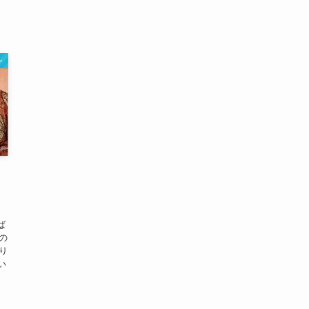
ン
ば
の
り
い