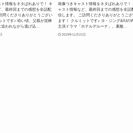
スト情報をネタばれありで！ キ
画像つきキャスト情報をネタばれありで！ 
ど、最終回までの感想を全話配
ャスト情報など、最終回までの感想を全話
ご訪問くださりありがとうござい
信します。 ご訪問くださりありがとうござ
ットです♪ 幼い頃、父親が泥棒
ます！ クルミットです♪ ヨ・ジング&IUの
追われながら逃げ込...
主演ドラマ「ホテルデルーナ」。素敵...
1日
2019年11月21日