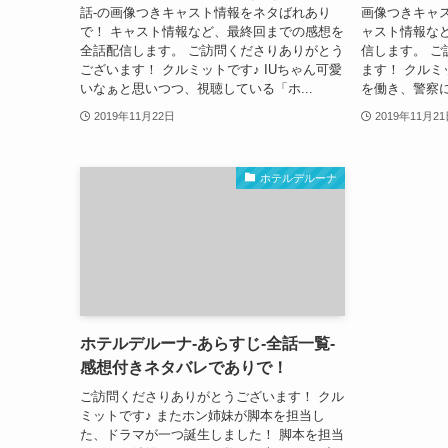
話-の画像つきキャスト情報をネタばれあり
画像つきキャ
で！ キャスト情報など、最終回までの感想を
ャスト情報な
全話配信します。 ご訪問くださりありがとう
信します。 
ございます！ クルミットです♪ IUちゃん可愛
ます！ クルミ
いなぁと思いつつ、視聴している「ホ...
を働き、警察に
2019年11月22日
2019年11月2
ホテルデルーナ
ホテルデルーナ-あらすじ-全話一覧-
感想付きネタバレでありで！
ご訪問くださりありがとうございます！ クル
ミットです♪ またホン姉妹が脚本を担当し
た、ドラマが一つ誕生しました！ 脚本を担当