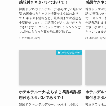
感想付きネタバレでありで！
感想付きネ
韓国ドラマ-ホテルデルーナ-あらすじ-11話-12
韓国ドラマ-ホテ
話-の画像つきキャスト情報をネタばれあり
話-の画像つ
で！ キャスト情報など、最終回までの感想を
で！ キャス
全話配信します。 ご訪問くださりありがとう
全話配信しま
ございます！ クルミットです♪ チャンソンは
ございます！ 
マゴ神にもらった薬を池に投げ捨て...
とマンウォルの
2019年11月22日
2019年11月2
ホテルデルーナ
ホテルデルーナ-あらすじ-5話-6話-感
ホテルデルー
想付きネタバレでありで！
想付きネタ
韓国ドラマ-ホテルデルーナ-あらすじ-5話-6
韓国ドラマ-秋の