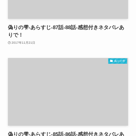
偽りの雫-あらすじ-87話-88話-感想付きネタバレあ
りで！
2017年11月21日
偽りの雫
偽りの雫-あらすじ-85話-86話-感想付きネタバレあ