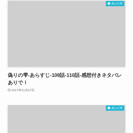
偽りの雫
偽りの雫-あらすじ-109話-110話-感想付きネタバレ
ありで！
2017年11月27日
偽りの雫