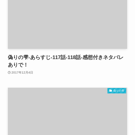
偽りの雫-あらすじ-117話-118話-感想付きネタバレ
ありで！
2017年12月4日
偽りの雫