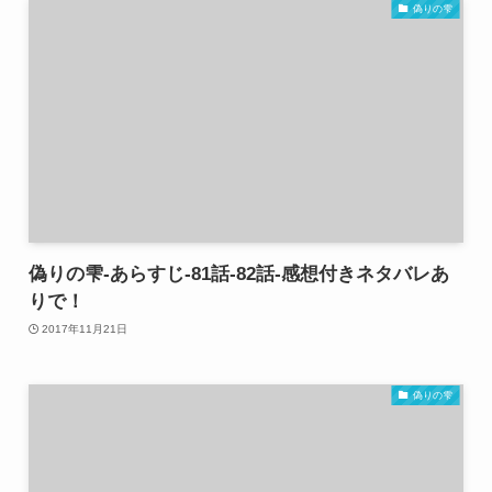
偽りの雫
偽りの雫-あらすじ-81話-82話-感想付きネタバレあ
りで！
2017年11月21日
偽りの雫