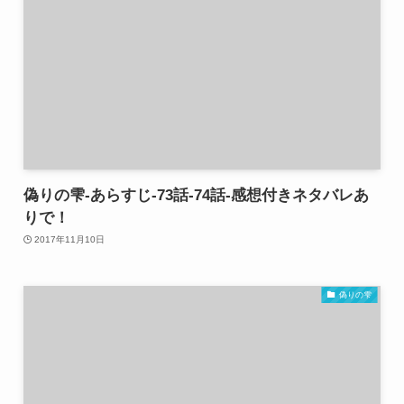
偽りの雫-あらすじ-73話-74話-感想付きネタバレあ
りで！
2017年11月10日
偽りの雫