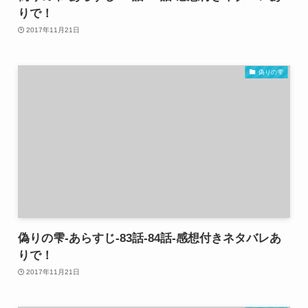
りで！
2017年11月21日
偽りの雫
偽りの雫-あらすじ-83話-84話-感想付きネタバレあ
りで！
2017年11月21日