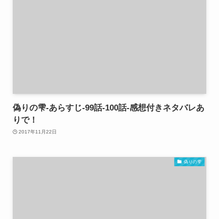
偽りの雫-あらすじ-99話-100話-感想付きネタバレあ
りで！
2017年11月22日
偽りの雫