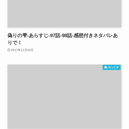
偽りの雫-あらすじ-97話-98話-感想付きネタバレあ
りで！
2017年11月22日
偽りの雫