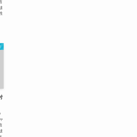
信
ま
性
女
付
の
ャ
信
ま
と