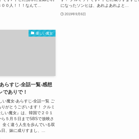
００人！！！なんて...
になったソンヒは、あれよあれよと...
2019年9月6日
優しい魔女
あらすじ-全話一覧-感想
レでありで！
しい魔女-あらすじ-全話一覧 ご
ありがとうございます！ クルミ
優しい魔女』は、韓国で２０１
から５月５日までSBSで放映さ
。 全く違う人生を歩んでいる双
日、妹に成りすまし、...
日