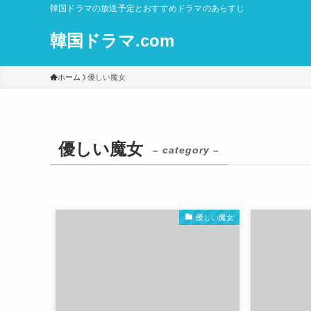
韓国ドラマの放送予定とおすすめドラマのあらすじ
韓国ドラマ.com
ホーム
優しい魔女
優しい魔女
– category –
優しい魔女