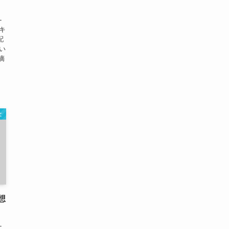
-
キ
配
い
摘
女
想
-