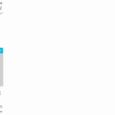
キ
配
い
、
女
想
の
ャ