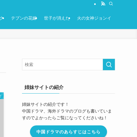
ク
テプンの花嫁
世子が消えた
火の女神ジョンイ
姉妹サイトの紹介
女
姉妹サイトの紹介です！
中国ドラマ、海外ドラマのブログも書いていま
すのでよかったらご覧になってくださいね！
中国ドラマのあらすじはこちら