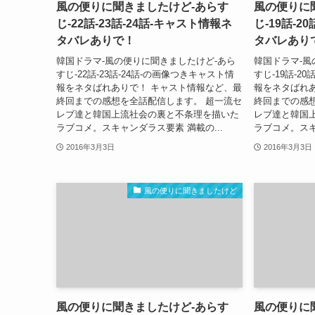
風の便りに聞きましたけど-あらす
風の便りに
じ-22話-23話-24話-キャスト情報ネ
じ-19話-2
タバレありで！
タバレあり
韓国ドラマ-風の便りに聞きましたけど-あら
韓国ドラマ-風
すじ-22話-23話-24話-の画像つきキャスト情
すじ-19話-2
報をネタばれありで！ キャスト情報など、最
報をネタばれ
終回までの感想を全話配信します。 超一流セ
終回までの感
レブ達と韓国上流社会の裏と不条理を描いた
レブ達と韓国
ラブコメ。スキャンダラス要素 満載の...
ラブコメ。スキ
2016年3月3日
2016年3月3日
風の便りに聞きましたけど
風の便りに聞きましたけど-あらす
風の便りに