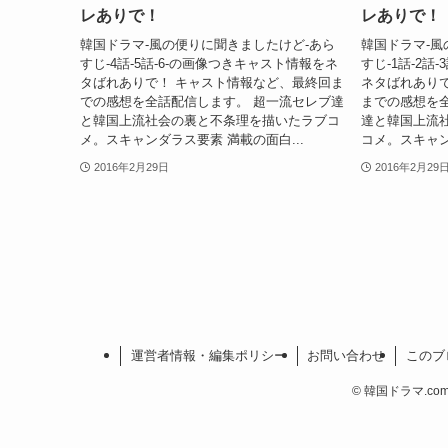
レありで！
レありで！
韓国ドラマ-風の便りに聞きましたけど-あら
韓国ドラマ-風
すじ-4話-5話-6-の画像つきキャスト情報をネ
すじ-1話-2話
タばれありで！ キャスト情報など、最終回ま
ネタばれあり
での感想を全話配信します。 超一流セレブ達
までの感想を
と韓国上流社会の裏と不条理を描いたラブコ
達と韓国上流
メ。スキャンダラス要素 満載の面白...
コメ。スキャン
2016年2月29日
2016年2月29
運営者情報・編集ポリシー
お問い合わせ
このブ
©
韓国ドラマ.com