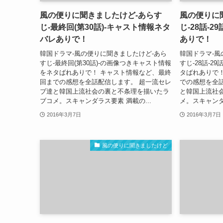
風の便りに聞きましたけど-あらす
風の便りに
じ-最終回(第30話)-キャスト情報ネタ
じ-28話-
バレありで！
ありで！
韓国ドラマ-風の便りに聞きましたけど-あら
韓国ドラマ-風
すじ-最終回(第30話)-の画像つきキャスト情報
すじ-28話-
をネタばれありで！ キャスト情報など、最終
タばれありで
回までの感想を全話配信します。 超一流セレ
での感想を全
ブ達と韓国上流社会の裏と不条理を描いたラ
と韓国上流社
ブコメ。スキャンダラス要素 満載の...
メ。スキャンダ
2016年3月7日
2016年3月7日
風の便りに聞きましたけど