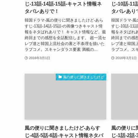
じ-13話-14話-15話-キャスト情報ネ
じ-10話-1
タバレありで！
タバレあり
韓国ドラマ-風の便りに聞きましたけど-あら
韓国ドラマ-風
すじ-13話-14話-15話-の画像つきキャスト情
すじ-10話-1
報をネタばれありで！ キャスト情報など、最
報をネタばれ
終回までの感想を全話配信します。 超一流セ
終回までの感
レブ達と韓国上流社会の裏と不条理を描いた
レブ達と韓国
ラブコメ。スキャンダラス要素 満載の...
ラブコメ。スキ
2016年3月1日
2016年3月1日
風の便りに聞きましたけど
風の便りに聞きましたけど-あらす
風の便りに
じ-4話-5話-6話-キャスト情報ネタバ
じ-1話-2