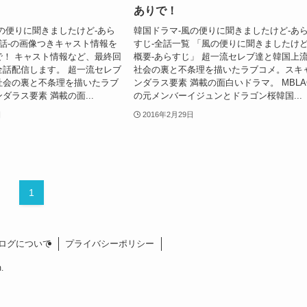
ありで！
の便りに聞きましたけど-あら
韓国ドラマ-風の便りに聞きましたけど-あ
-3話-の画像つきキャスト情報を
すじ-全話一覧 「風の便りに聞きましたけど
で！ キャスト情報など、最終回
概要-あらすじ」 超一流セレブ達と韓国上
全話配信します。 超一流セレブ
社会の裏と不条理を描いたラブコメ。スキ
社会の裏と不条理を描いたラブ
ンダラス要素 満載の面白いドラマ。 MBLA
ダラス要素 満載の面...
の元メンバーイジュンとドラゴン桜韓国...
日
2016年2月29日
1
ログについて
プライバシーポリシー
.