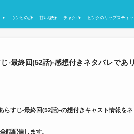
ウンヒの涙
甘い秘密
チャクペ
ピンクのリップスティッ
じ-最終回(52話)-感想付きネタバレであ
あらすじ-最終回(52話)-の想付きキャスト情報をネ
全話配信します。