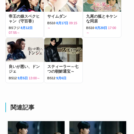
帝王の娘スベクヒ
サイムダン
九尾の狐とキケン
ャン（守百香）
な同居
BS10
8月17日
09:15
BSフジ
8月12日
～
BS10
8月20日
17:00
07:55～
～
良いが悪い、ドン
スティーラー～七
ジェ
つの朝鮮通宝～
BS12
9月5日
13:00～
BS12
9月6日
関連記事