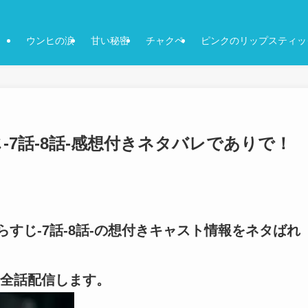
ウンヒの涙
甘い秘密
チャクペ
ピンクのリップスティッ
-7話-8話-感想付きネタバレでありで！
らすじ-7話-8話-の想付きキャスト情報をネタばれ
全話配信します。