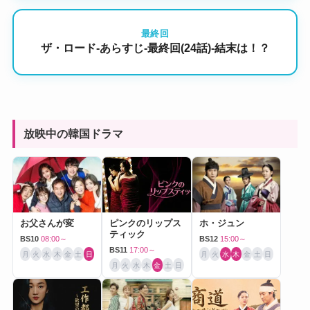
最終回
ザ・ロード-あらすじ-最終回(24話)-結末は！？
放映中の韓国ドラマ
お父さんが変
ピンクのリップス
ホ・ジュン
ティック
BS10
08:00～
BS12
15:00～
BS11
17:00～
月
火
水
木
金
土
日
月
火
水
木
金
土
日
月
火
水
木
金
土
日