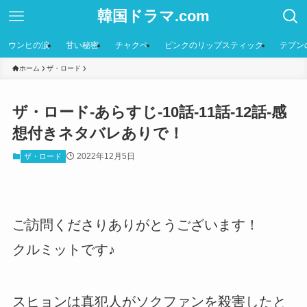
韓国ドラマ.com
ウンヒの涙
甘い秘密
チャクペ
ピンクのリップスティック
テプン
ホーム
ザ・ロード
ザ・ロード-あらすじ-10話-11話-12話-感
想付きネタバレありで！
2022年12月5日
ザ・ロード
ご訪問くださりありがとうございます！
クルミットです♪
スヒョンは真犯人がソクファンを殺害したと