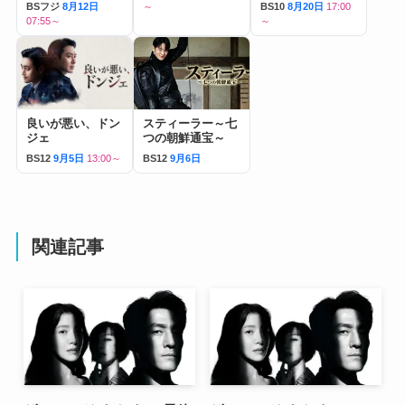
BSフジ
8月12日
～
BS10
8月20日
17:00
07:55～
～
良いが悪い、ドン
スティーラー～七
ジェ
つの朝鮮通宝～
BS12
9月5日
13:00～
BS12
9月6日
関連記事