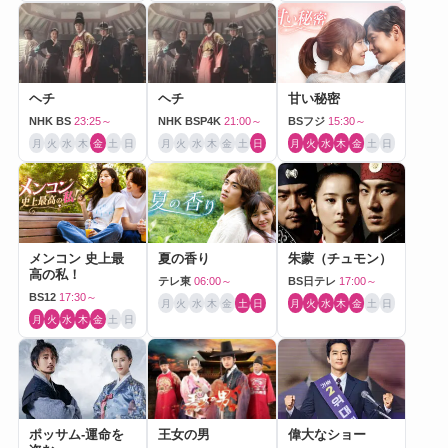
ヘチ
ヘチ
甘い秘密
NHK BS
23:25～
NHK BSP4K
21:00～
BSフジ
15:30～
月
火
水
木
金
土
日
月
火
水
木
金
土
日
月
火
水
木
金
土
日
メンコン 史上最
夏の香り
朱蒙（チュモン）
高の私！
テレ東
06:00～
BS日テレ
17:00～
BS12
17:30～
月
火
水
木
金
土
日
月
火
水
木
金
土
日
月
火
水
木
金
土
日
ポッサム-運命を
王女の男
偉大なショー