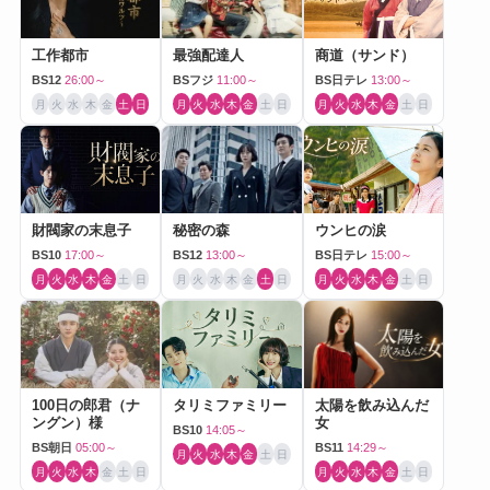
工作都市
最強配達人
商道（サンド）
BS12
26:00～
BSフジ
11:00～
BS日テレ
13:00～
月
火
水
木
金
土
日
月
火
水
木
金
土
日
月
火
水
木
金
土
日
財閥家の末息子
秘密の森
ウンヒの涙
BS10
17:00～
BS12
13:00～
BS日テレ
15:00～
月
火
水
木
金
土
日
月
火
水
木
金
土
日
月
火
水
木
金
土
日
100日の郎君（ナ
タリミファミリー
太陽を飲み込んだ
ングン）様
女
BS10
14:05～
BS朝日
05:00～
BS11
14:29～
月
火
水
木
金
土
日
月
火
水
木
金
土
日
月
火
水
木
金
土
日