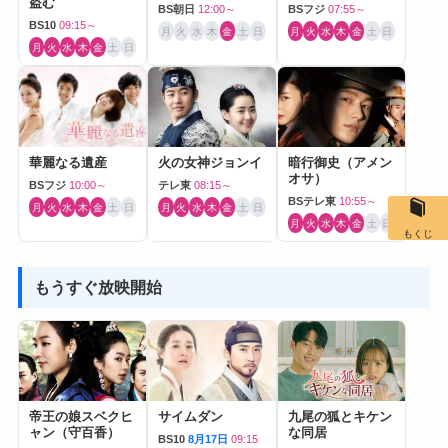
盗む
BS朝日
12:00～
BSフジ
07:55～
BS10
09:15～
月
火
水
木
金
土
日
月
火
水
木
金
土
日
月
火
水
木
金
土
日
華麗なる遺産
火の女神ジョンイ
暗行御史（アメン
オサ）
BSフジ
10:00～
テレ東
08:15～
BSテレ東
10:55～
月
火
水
木
金
土
日
月
火
水
木
金
土
日
月
火
水
木
金
土
日
もくじ
もうすぐ放映開始
帝王の娘スベクヒ
サイムダン
九尾の狐とキケン
ャン（守百香）
な同居
BS10
8月17日
09:15