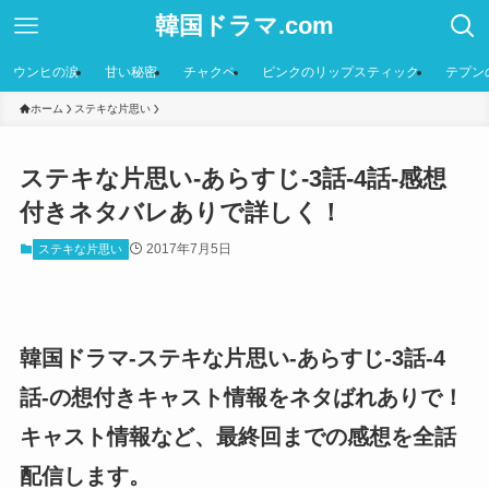
韓国ドラマ.com
ウンヒの涙
甘い秘密
チャクペ
ピンクのリップスティック
テプン
ホーム
ステキな片思い
ステキな片思い-あらすじ-3話-4話-感想
付きネタバレありで詳しく！
2017年7月5日
ステキな片思い
韓国ドラマ-ステキな片思い-あらすじ-3話-4
話-の想付きキャスト情報をネタばれありで！
キャスト情報など、最終回までの感想を全話
配信します。