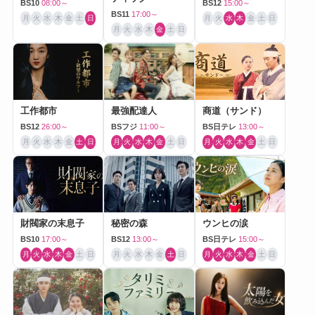
BS10
08:00～
BS12
15:00～
BS11
17:00～
月
火
水
木
金
土
日
月
火
水
木
金
土
日
月
火
水
木
金
土
日
工作都市
最強配達人
商道（サンド）
BS12
26:00～
BSフジ
11:00～
BS日テレ
13:00～
月
火
水
木
金
土
日
月
火
水
木
金
土
日
月
火
水
木
金
土
日
財閥家の末息子
秘密の森
ウンヒの涙
BS10
17:00～
BS12
13:00～
BS日テレ
15:00～
月
火
水
木
金
土
日
月
火
水
木
金
土
日
月
火
水
木
金
土
日