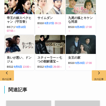
帝王の娘スベクヒ
サイムダン
九尾の狐とキケン
ャン（守百香）
な同居
BS10
8月17日
09:15
BSフジ
8月12日
～
BS10
8月20日
17:00
07:55～
～
良いが悪い、ドン
スティーラー～七
女王の家
ジェ
つの朝鮮通宝～
BS10
9月23日
17:00
BS12
9月5日
13:00～
BS12
9月6日
26:00～
～
前の記事
次の記事
関連記事