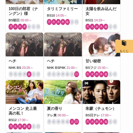
100日の郎君（ナ
タリミファミリー
太陽を飲み込んだ
ングン）様
女
BS10
14:05～
BS朝日
05:00～
BS11
14:29～
月
火
水
木
金
土
日
月
火
水
木
金
土
日
月
火
水
木
金
土
日
もくじ
ヘチ
ヘチ
甘い秘密
NHK BS
23:25～
NHK BSP4K
21:00～
BSフジ
15:30～
月
火
水
木
金
土
日
月
火
水
木
金
土
日
月
火
水
木
金
土
日
メンコン 史上最
夏の香り
朱蒙（チュモン）
高の私！
テレ東
06:00～
BS日テレ
17:00～
BS12
17:30～
月
火
水
木
金
土
日
月
火
水
木
金
土
日
月
火
水
木
金
土
日