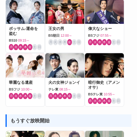
ポッサム-運命を
王女の男
偉大なショー
盗む
BS朝日
12:00～
BSフジ
07:55～
BS10
09:15～
月
火
水
木
金
土
日
月
火
水
木
金
土
日
月
火
水
木
金
土
日
華麗なる遺産
火の女神ジョンイ
暗行御史（アメン
オサ）
BSフジ
10:00～
テレ東
08:15～
BSテレ東
10:55～
月
火
水
木
金
土
日
月
火
水
木
金
土
日
月
火
水
木
金
土
日
もうすぐ放映開始