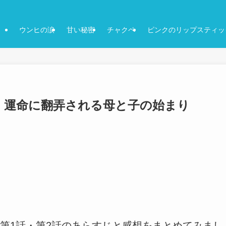
ウンヒの涙
甘い秘密
チャクペ
ピンクのリップスティッ
じ｜運命に翻弄される母と子の始まり
第1話・第2話のあらすじと感想をまとめてみまし