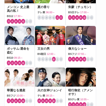
メンコン 史上最
夏の香り
朱蒙（チュモン）
高の私！
テレ東
06:00～
BS日テレ
17:00～
BS12
17:30～
月
火
水
木
金
土
日
月
火
水
木
金
土
日
月
火
水
木
金
土
日
ポッサム-運命を
王女の男
偉大なショー
盗む
BS朝日
12:00～
BSフジ
07:55～
BS10
09:15～
月
火
水
木
金
土
日
月
火
水
木
金
土
日
月
火
水
木
金
土
日
華麗なる遺産
火の女神ジョンイ
暗行御史（アメン
オサ）
BSフジ
10:00～
テレ東
08:15～
BSテレ東
10:55～
月
火
水
木
金
土
日
月
火
水
木
金
土
日
月
火
水
木
金
土
日