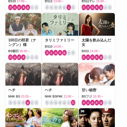
BS10
17:00～
BS12
13:00～
BS日テレ
15:00～
月
火
水
木
金
土
日
月
火
水
木
金
土
日
月
火
水
木
金
土
日
100日の郎君（ナ
タリミファミリー
太陽を飲み込んだ
ングン）様
女
BS10
14:05～
BS朝日
05:00～
BS11
14:29～
月
火
水
木
金
土
日
月
火
水
木
金
土
日
月
火
水
木
金
土
日
ヘチ
ヘチ
甘い秘密
NHK BS
23:25～
NHK BSP4K
21:00～
BSフジ
15:30～
月
火
水
木
金
土
日
月
火
水
木
金
土
日
月
火
水
木
金
土
日