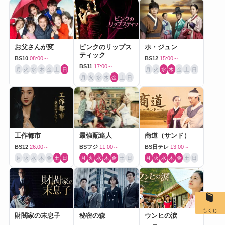
お父さんが変
ピンクのリップス
ホ・ジュン
ティック
BS10
08:00～
BS12
15:00～
BS11
17:00～
月
火
水
木
金
土
日
月
火
水
木
金
土
日
月
火
水
木
金
土
日
工作都市
最強配達人
商道（サンド）
BS12
26:00～
BSフジ
11:00～
BS日テレ
13:00～
月
火
水
木
金
土
日
月
火
水
木
金
土
日
月
火
水
木
金
土
日
もくじ
財閥家の末息子
秘密の森
ウンヒの涙