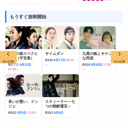
もうすぐ放映開始
帝王の娘スベクヒ
サイムダン
九尾の狐とキケン
ャン（守百香）
な同居
BS10
8月17日
09:15
前の記事
次の記事
BSフジ
8月12日
～
BS10
8月20日
17:00
07:55～
～
良いが悪い、ドン
スティーラー～七
ジェ
つの朝鮮通宝～
BS12
9月5日
13:00～
BS12
9月6日