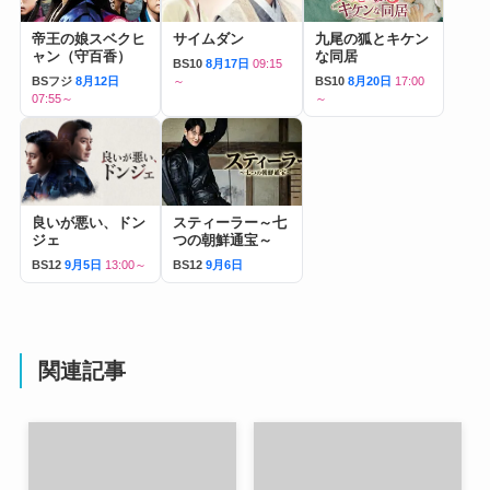
帝王の娘スベクヒ
サイムダン
九尾の狐とキケン
ャン（守百香）
な同居
BS10
8月17日
09:15
BSフジ
8月12日
～
BS10
8月20日
17:00
07:55～
～
良いが悪い、ドン
スティーラー～七
ジェ
つの朝鮮通宝～
BS12
9月5日
13:00～
BS12
9月6日
関連記事