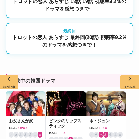
トロットの恋人-あらすじ-18話-19話-視聴率9.2％の
ドラマを感想つきで！
最終回
トロットの恋人-あらすじ-最終回(20話)-視聴率9.2％
のドラマを感想つきで！
放映中の韓国ドラマ
前の記事
次の記事
お父さんが変
ピンクのリップス
ホ・ジュン
ティック
BS10
08:00～
BS12
15:00～
BS11
17:00～
月
火
水
木
金
土
日
月
火
水
木
金
土
日