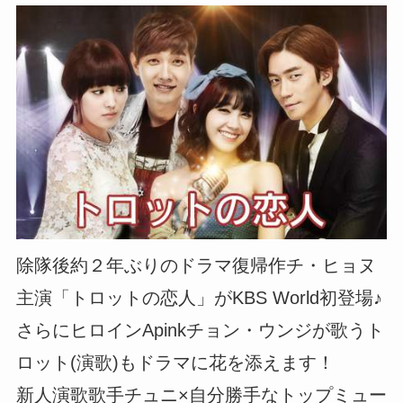
除隊後約２年ぶりのドラマ復帰作チ・ヒョヌ
主演「トロットの恋人」がKBS World初登場♪
さらにヒロインApinkチョン・ウンジが歌うト
ロット(演歌)もドラマに花を添えます！
新人演歌歌手チュニ×自分勝手なトップミュー