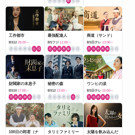
月
火
水
木
金
土
日
工作都市
最強配達人
商道（サンド）
BS12
26:00～
BSフジ
11:00～
BS日テレ
13:00～
月
火
水
木
金
土
日
月
火
水
木
金
土
日
月
火
水
木
金
土
日
財閥家の末息子
秘密の森
ウンヒの涙
BS10
17:00～
BS12
13:00～
BS日テレ
15:00～
月
火
水
木
金
土
日
月
火
水
木
金
土
日
月
火
水
木
金
土
日
100日の郎君（ナ
タリミファミリー
太陽を飲み込んだ