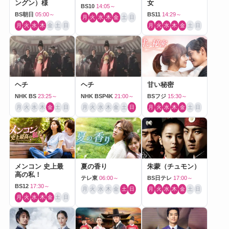
ングン）様
女
BS10
14:05～
BS朝日
05:00～
BS11
14:29～
月
火
水
木
金
土
日
月
火
水
木
金
土
日
月
火
水
木
金
土
日
ヘチ
ヘチ
甘い秘密
NHK BS
23:25～
NHK BSP4K
21:00～
BSフジ
15:30～
月
火
水
木
金
土
日
月
火
水
木
金
土
日
月
火
水
木
金
土
日
メンコン 史上最
夏の香り
朱蒙（チュモン）
高の私！
テレ東
06:00～
BS日テレ
17:00～
BS12
17:30～
月
火
水
木
金
土
日
月
火
水
木
金
土
日
月
火
水
木
金
土
日