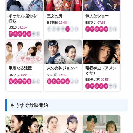
ポッサム-運命を
王女の男
偉大なショー
盗む
BS朝日
12:00～
BSフジ
07:55～
BS10
09:15～
月
火
水
木
金
土
日
月
火
水
木
金
土
日
月
火
水
木
金
土
日
華麗なる遺産
火の女神ジョンイ
暗行御史（アメン
オサ）
BSフジ
10:00～
テレ東
08:15～
BSテレ東
10:55～
月
火
水
木
金
土
日
月
火
水
木
金
土
日
月
火
水
木
金
土
日
もうすぐ放映開始