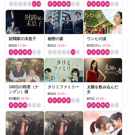
月
火
水
木
金
土
日
月
火
水
木
金
土
日
月
火
水
木
金
土
日
財閥家の末息子
秘密の森
ウンヒの涙
BS10
17:00～
BS12
13:00～
BS日テレ
15:00～
月
火
水
木
金
土
日
月
火
水
木
金
土
日
月
火
水
木
金
土
日
100日の郎君（ナ
タリミファミリー
太陽を飲み込んだ
ングン）様
女
BS10
14:05～
BS朝日
05:00～
BS11
14:29～
月
火
水
木
金
土
日
月
火
水
木
金
土
日
月
火
水
木
金
土
日