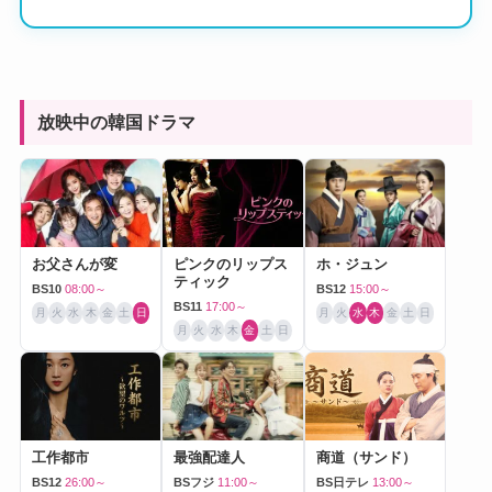
放映中の韓国ドラマ
お父さんが変
ピンクのリップス
ホ・ジュン
ティック
BS10
08:00～
BS12
15:00～
BS11
17:00～
月
火
水
木
金
土
日
月
火
水
木
金
土
日
月
火
水
木
金
土
日
工作都市
最強配達人
商道（サンド）
BS12
26:00～
BSフジ
11:00～
BS日テレ
13:00～