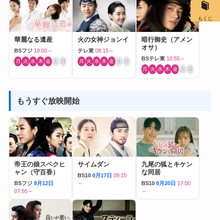
もくじ
華麗なる遺産
火の女神ジョンイ
暗行御史（アメン
オサ）
BSフジ
10:00～
テレ東
08:15～
BSテレ東
10:55～
月
火
水
木
金
土
日
月
火
水
木
金
土
日
月
火
水
木
金
土
日
もうすぐ放映開始
帝王の娘スベクヒ
サイムダン
九尾の狐とキケン
ャン（守百香）
な同居
BS10
8月17日
09:15
BSフジ
8月12日
～
BS10
8月20日
17:00
07:55～
～