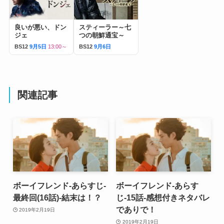
良いが悪い、ドン
スティーラー～七
ジェ
つの朝鮮通宝～
BS12
9月5日
13:00～
BS12
9月6日
関連記事
ボーイフレンド-あらすじ-
ボーイフレンド-あらす
最終回(16話)-結末は！？
じ-15話-感想付きネタバレ
でありで！
2019年2月19日
2019年2月19日