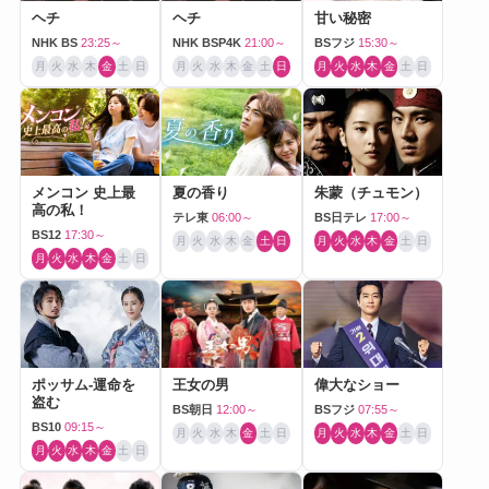
ヘチ
ヘチ
甘い秘密
NHK BS
23:25～
NHK BSP4K
21:00～
BSフジ
15:30～
月
火
水
木
金
土
日
月
火
水
木
金
土
日
月
火
水
木
金
土
日
メンコン 史上最
夏の香り
朱蒙（チュモン）
高の私！
テレ東
06:00～
BS日テレ
17:00～
BS12
17:30～
月
火
水
木
金
土
日
月
火
水
木
金
土
日
月
火
水
木
金
土
日
ポッサム-運命を
王女の男
偉大なショー
盗む
BS朝日
12:00～
BSフジ
07:55～
BS10
09:15～
月
火
水
木
金
土
日
月
火
水
木
金
土
日
月
火
水
木
金
土
日