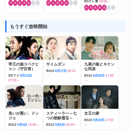
BSテレ東
10:55～
月
火
水
木
金
土
日
月
火
水
木
金
土
日
月
火
水
木
金
土
日
もうすぐ放映開始
帝王の娘スベクヒ
サイムダン
九尾の狐とキケン
ャン（守百香）
な同居
BS10
8月17日
09:15
BSフジ
8月12日
～
BS10
8月20日
17:00
07:55～
～
良いが悪い、ドン
スティーラー～七
女王の家
ジェ
つの朝鮮通宝～
BS10
9月23日
17:00
BS12
9月5日
13:00～
BS12
9月6日
26:00～
～