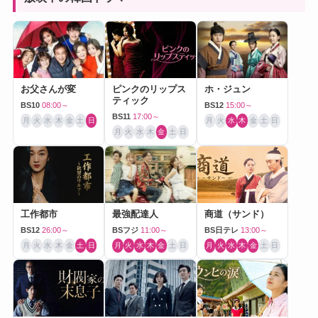
お父さんが変
ピンクのリップス
ホ・ジュン
ティック
BS10
08:00～
BS12
15:00～
BS11
17:00～
月
火
水
木
金
土
日
月
火
水
木
金
土
日
月
火
水
木
金
土
日
工作都市
最強配達人
商道（サンド）
BS12
26:00～
BSフジ
11:00～
BS日テレ
13:00～
月
火
水
木
金
土
日
月
火
水
木
金
土
日
月
火
水
木
金
土
日