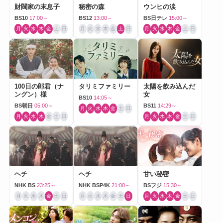
財閥家の末息子
秘密の森
ウンヒの涙
BS10
17:00～
BS12
13:00～
BS日テレ
15:00～
月
火
水
木
金
土
日
月
火
水
木
金
土
日
月
火
水
木
金
土
日
100日の郎君（ナ
タリミファミリー
太陽を飲み込んだ
ングン）様
女
BS10
14:05～
BS朝日
05:00～
BS11
14:29～
月
火
水
木
金
土
日
月
火
水
木
金
土
日
月
火
水
木
金
土
日
ヘチ
ヘチ
甘い秘密
NHK BS
23:25～
NHK BSP4K
21:00～
BSフジ
15:30～
月
火
水
木
金
土
日
月
火
水
木
金
土
日
月
火
水
木
金
土
日