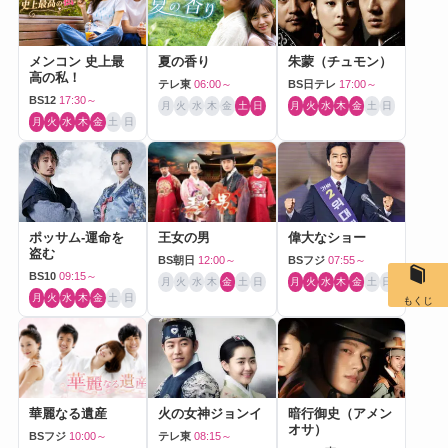
メンコン 史上最
夏の香り
朱蒙（チュモン）
高の私！
テレ東
06:00～
BS日テレ
17:00～
BS12
17:30～
月
火
水
木
金
土
日
月
火
水
木
金
土
日
月
火
水
木
金
土
日
ポッサム-運命を
王女の男
偉大なショー
盗む
BS朝日
12:00～
BSフジ
07:55～
BS10
09:15～
月
火
水
木
金
土
日
月
火
水
木
金
土
日
月
火
水
木
金
土
日
もくじ
華麗なる遺産
火の女神ジョンイ
暗行御史（アメン
オサ）
BSフジ
10:00～
テレ東
08:15～