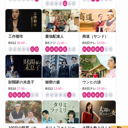
月
火
水
木
金
土
日
工作都市
最強配達人
商道（サンド）
BS12
26:00～
BSフジ
11:00～
BS日テレ
13:00～
月
火
水
木
金
土
日
月
火
水
木
金
土
日
月
火
水
木
金
土
日
財閥家の末息子
秘密の森
ウンヒの涙
BS10
17:00～
BS12
13:00～
BS日テレ
15:00～
月
火
水
木
金
土
日
月
火
水
木
金
土
日
月
火
水
木
金
土
日
100日の郎君（ナ
タリミファミリー
太陽を飲み込んだ