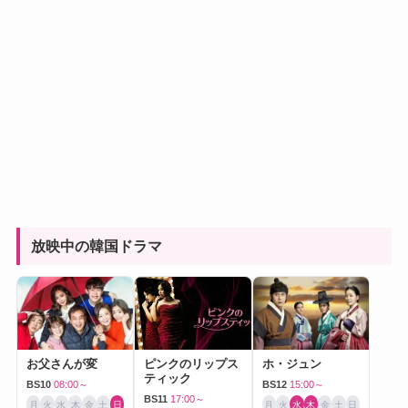
放映中の韓国ドラマ
お父さんが変
ピンクのリップス
ホ・ジュン
ティック
BS10
08:00～
BS12
15:00～
BS11
17:00～
月
火
水
木
金
土
日
月
火
水
木
金
土
日