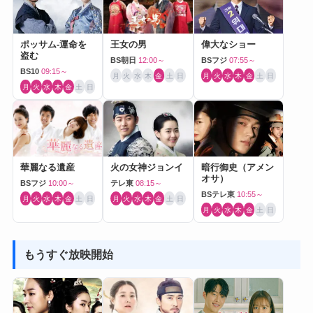
ポッサム-運命を
王女の男
偉大なショー
盗む
BS朝日
12:00～
BSフジ
07:55～
BS10
09:15～
月
火
水
木
金
土
日
月
火
水
木
金
土
日
月
火
水
木
金
土
日
華麗なる遺産
火の女神ジョンイ
暗行御史（アメン
オサ）
BSフジ
10:00～
テレ東
08:15～
BSテレ東
10:55～
月
火
水
木
金
土
日
月
火
水
木
金
土
日
月
火
水
木
金
土
日
もうすぐ放映開始