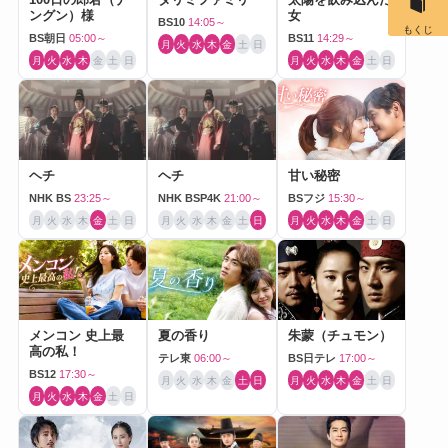
ングン）様
女
BS10
14:05～
もくじ
BS朝日
05:00～
BS11
14:29～
月
火
水
木
金
土
日
月
火
水
木
金
土
日
月
火
水
木
金
土
日
ヘチ
ヘチ
甘い秘密
NHK BS
23:25～
NHK BSP4K
21:00～
BSフジ
15:30～
月
火
水
木
金
土
日
月
火
水
木
金
土
日
月
火
水
木
金
土
日
メンコン 史上最
夏の香り
朱蒙（チュモン）
高の私！
テレ東
06:00～
BS日テレ
17:00～
BS12
17:30～
月
火
水
木
金
土
日
月
火
水
木
金
土
日
月
火
水
木
金
土
日