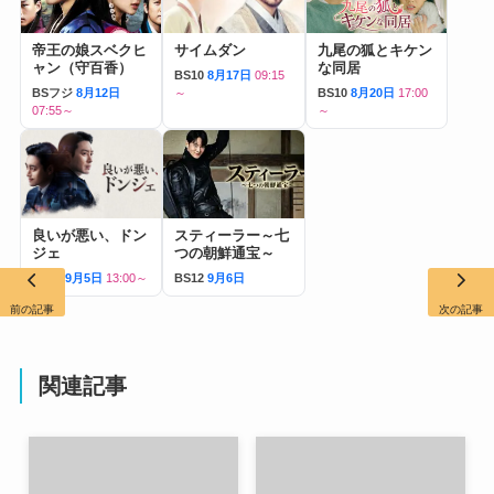
帝王の娘スベクヒ
サイムダン
九尾の狐とキケン
ャン（守百香）
な同居
BS10
8月17日
09:15
BSフジ
8月12日
～
BS10
8月20日
17:00
07:55～
～
良いが悪い、ドン
スティーラー～七
ジェ
つの朝鮮通宝～
BS12
9月5日
13:00～
BS12
9月6日
前の記事
次の記事
関連記事