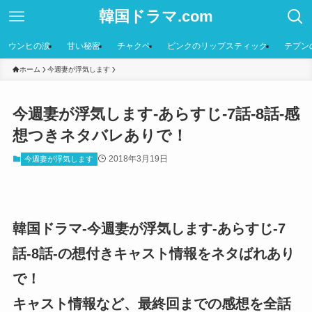
韓国ドラマ.com
ウンヒの涙
甘い秘密
チャクペ
ピンクのリップスティック
テプン
ホーム
今週妻が浮気します
今週妻が浮気します-あらすじ-7話-8話-感
想つきネタバレありで！
2018年3月19日
今週妻が浮気します
韓国ドラマ-今週妻が浮気します-あらすじ-7
話-8話-の想付きキャスト情報をネタばれあり
で！
キャスト情報など、最終回までの感想を全話