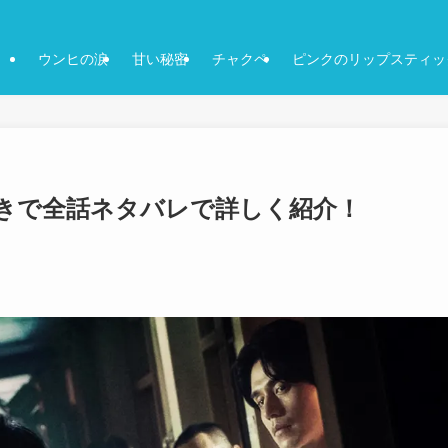
ウンヒの涙
甘い秘密
チャクペ
ピンクのリップスティッ
きで全話ネタバレで詳しく紹介！