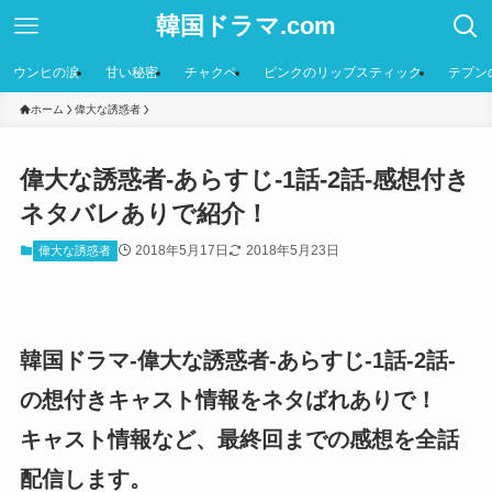
韓国ドラマ.com
ウンヒの涙
甘い秘密
チャクペ
ピンクのリップスティック
テプン
ホーム
偉大な誘惑者
偉大な誘惑者-あらすじ-1話-2話-感想付き
ネタバレありで紹介！
2018年5月17日
2018年5月23日
偉大な誘惑者
韓国ドラマ-偉大な誘惑者-あらすじ-1話-2話-
の想付きキャスト情報をネタばれありで！
キャスト情報など、最終回までの感想を全話
配信します。