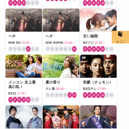
月
火
水
木
金
土
日
月
火
水
木
金
土
日
ヘチ
ヘチ
甘い秘密
もくじ
NHK BS
23:25～
NHK BSP4K
21:00～
BSフジ
15:30～
月
火
水
木
金
土
日
月
火
水
木
金
土
日
月
火
水
木
金
土
日
メンコン 史上最
夏の香り
朱蒙（チュモン）
高の私！
テレ東
06:00～
BS日テレ
17:00～
BS12
17:30～
月
火
水
木
金
土
日
月
火
水
木
金
土
日
月
火
水
木
金
土
日