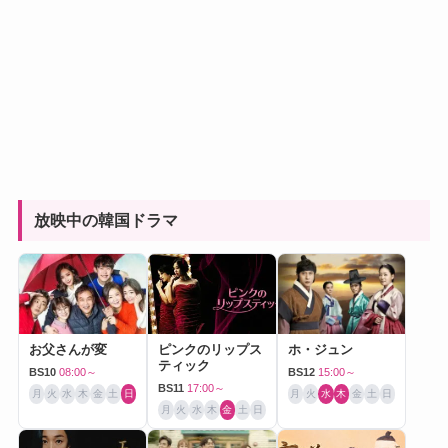
放映中の韓国ドラマ
お父さんが変
ピンクのリップス
ホ・ジュン
ティック
BS10
08:00～
BS12
15:00～
BS11
17:00～
月
火
水
木
金
土
日
月
火
水
木
金
土
日
月
火
水
木
金
土
日