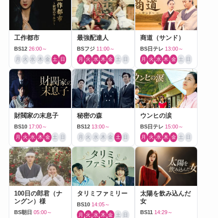
工作都市
最強配達人
商道（サンド）
BS12
26:00～
BSフジ
11:00～
BS日テレ
13:00～
月
火
水
木
金
土
日
月
火
水
木
金
土
日
月
火
水
木
金
土
日
財閥家の末息子
秘密の森
ウンヒの涙
BS10
17:00～
BS12
13:00～
BS日テレ
15:00～
月
火
水
木
金
土
日
月
火
水
木
金
土
日
月
火
水
木
金
土
日
100日の郎君（ナ
タリミファミリー
太陽を飲み込んだ
ングン）様
女
BS10
14:05～
BS朝日
05:00～
BS11
14:29～
月
火
水
木
金
土
日