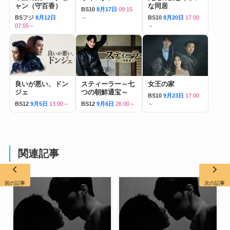
ャン（守百香）
な同居
BS10
8月17日
09:15
BSフジ
8月12日
～
BS10
8月20日
17:00
07:55～
～
良いが悪い、ドン
スティーラー～七
女王の家
ジェ
つの朝鮮通宝～
BS10
9月23日
17:00
BS12
9月5日
13:00～
BS12
9月6日
26:00～
～
関連記事
前の記事
次の記事