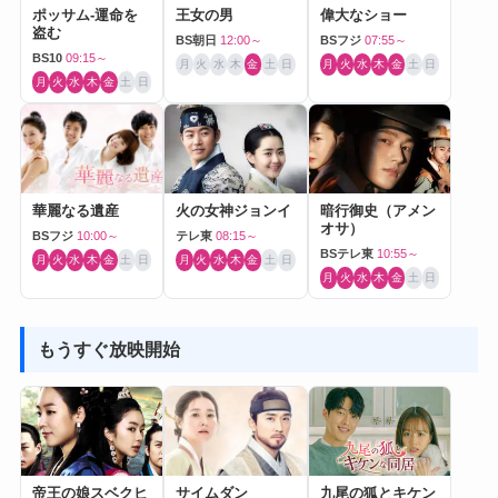
ポッサム-運命を
王女の男
偉大なショー
盗む
BS朝日
12:00～
BSフジ
07:55～
BS10
09:15～
月
火
水
木
金
土
日
月
火
水
木
金
土
日
月
火
水
木
金
土
日
華麗なる遺産
火の女神ジョンイ
暗行御史（アメン
オサ）
BSフジ
10:00～
テレ東
08:15～
BSテレ東
10:55～
月
火
水
木
金
土
日
月
火
水
木
金
土
日
月
火
水
木
金
土
日
もうすぐ放映開始
帝王の娘スベクヒ
サイムダン
九尾の狐とキケン