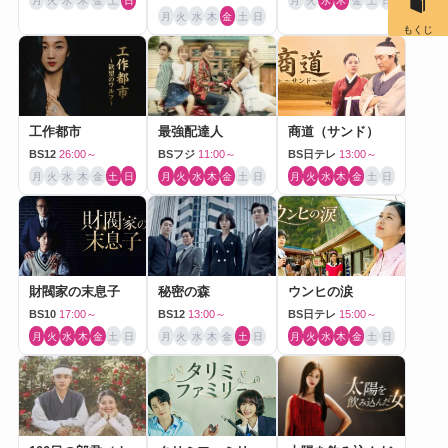
月
火
水
木
金
土
日
月
火
水
木
金
土
日
月
火
水
木
金
土
日
もくじ
工作都市
最強配達人
商道（サンド）
BS12
26:00～
BSフジ
11:00～
BS日テレ
13:00～
月
火
水
木
金
土
日
月
火
水
木
金
土
日
月
火
水
木
金
土
日
財閥家の末息子
秘密の森
ウンヒの涙
BS10
17:00～
BS12
13:00～
BS日テレ
15:00～
月
火
水
木
金
土
日
月
火
水
木
金
土
日
月
火
水
木
金
土
日