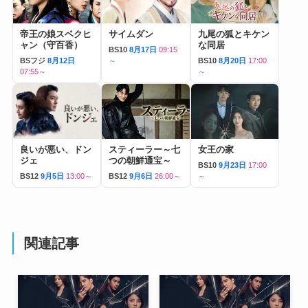
帝王の娘スベクヒ
サイムダン
九尾の狐とキケン
ャン（守百香）
な同居
BS10
8月17日
09:15
BSフジ
8月12日
～
BS10
8月20日
17:00
07:55～
～
良いが悪い、ドン
スティーラー～七
女王の家
ジェ
つの朝鮮通宝～
BS10
9月23日
17:00
BS12
9月5日
13:00～
BS12
9月6日
26:00～
～
関連記事