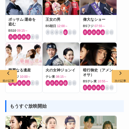
ポッサム-運命を
王女の男
偉大なショー
盗む
BS朝日
12:00～
BSフジ
07:55～
BS10
09:15～
月
火
水
木
金
土
日
月
火
水
木
金
土
日
月
火
水
木
金
土
日
華麗なる遺産
火の女神ジョンイ
暗行御史（アメン
オサ）
BSフジ
10:00～
テレ東
08:15～
前の記事
次の記事
BSテレ東
10:55～
月
火
水
木
金
土
日
月
火
水
木
金
土
日
月
火
水
木
金
土
日
もうすぐ放映開始