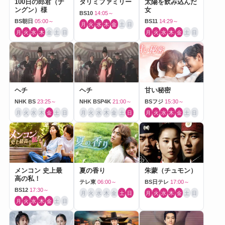
100日の郎君（ナ
タリミファミリー
太陽を飲み込んだ
ングン）様
女
BS10
14:05～
BS朝日
05:00～
BS11
14:29～
月
火
水
木
金
土
日
月
火
水
木
金
土
日
月
火
水
木
金
土
日
ヘチ
ヘチ
甘い秘密
NHK BS
23:25～
NHK BSP4K
21:00～
BSフジ
15:30～
月
火
水
木
金
土
日
月
火
水
木
金
土
日
月
火
水
木
金
土
日
メンコン 史上最
夏の香り
朱蒙（チュモン）
高の私！
テレ東
06:00～
BS日テレ
17:00～
BS12
17:30～
月
火
水
木
金
土
日
月
火
水
木
金
土
日
月
火
水
木
金
土
日