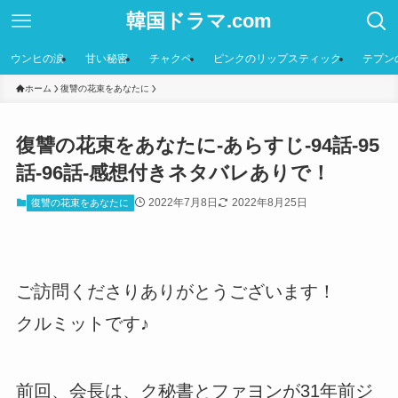
韓国ドラマ.com
ウンヒの涙
甘い秘密
チャクペ
ピンクのリップスティック
テプン
ホーム
復讐の花束をあなたに
復讐の花束をあなたに-あらすじ-94話-95
話-96話-感想付きネタバレありで！
2022年7月8日
2022年8月25日
復讐の花束をあなたに
ご訪問くださりありがとうございます！
クルミットです♪
前回、会長は、ク秘書とファヨンが31年前ジ