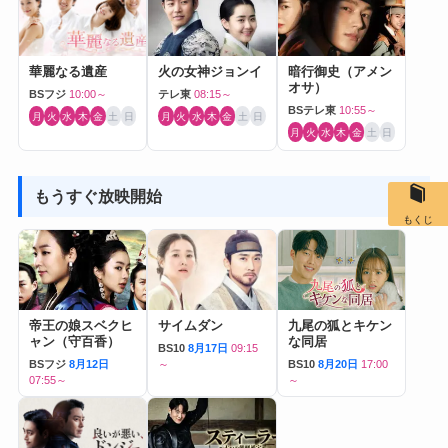
華麗なる遺産
火の女神ジョンイ
暗行御史（アメン
オサ）
BSフジ
10:00～
テレ東
08:15～
BSテレ東
10:55～
月
火
水
木
金
土
日
月
火
水
木
金
土
日
月
火
水
木
金
土
日
もうすぐ放映開始
もくじ
帝王の娘スベクヒ
サイムダン
九尾の狐とキケン
ャン（守百香）
な同居
BS10
8月17日
09:15
BSフジ
8月12日
～
BS10
8月20日
17:00
07:55～
～