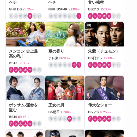
ヘチ
ヘチ
甘い秘密
NHK BS
23:25～
NHK BSP4K
21:00～
BSフジ
15:30～
月
火
水
木
金
土
日
月
火
水
木
金
土
日
月
火
水
木
金
土
日
メンコン 史上最
夏の香り
朱蒙（チュモン）
高の私！
テレ東
06:00～
BS日テレ
17:00～
BS12
17:30～
月
火
水
木
金
土
日
月
火
水
木
金
土
日
月
火
水
木
金
土
日
ポッサム-運命を
王女の男
偉大なショー
盗む
BS朝日
12:00～
BSフジ
07:55～
BS10
09:15～
月
火
水
木
金
土
日
月
火
水
木
金
土
日
月
火
水
木
金
土
日