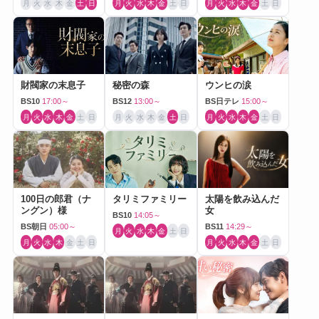
月
火
水
木
金
土
日
月
火
水
木
金
土
日
月
火
水
木
金
土
日
財閥家の末息子
秘密の森
ウンヒの涙
BS10
17:00～
BS12
13:00～
BS日テレ
15:00～
月
火
水
木
金
土
日
月
火
水
木
金
土
日
月
火
水
木
金
土
日
100日の郎君（ナ
タリミファミリー
太陽を飲み込んだ
ングン）様
女
BS10
14:05～
BS朝日
05:00～
BS11
14:29～
月
火
水
木
金
土
日
月
火
水
木
金
土
日
月
火
水
木
金
土
日