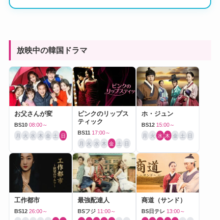
放映中の韓国ドラマ
お父さんが変
ピンクのリップス
ホ・ジュン
ティック
BS10
08:00～
BS12
15:00～
BS11
17:00～
月
火
水
木
金
土
日
月
火
水
木
金
土
日
月
火
水
木
金
土
日
工作都市
最強配達人
商道（サンド）
BS12
26:00～
BSフジ
11:00～
BS日テレ
13:00～