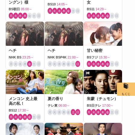
ングン）様
女
BS10
14:05～
BS朝日
05:00～
BS11
14:29～
月
火
水
木
金
土
日
月
火
水
木
金
土
日
月
火
水
木
金
土
日
ヘチ
ヘチ
甘い秘密
NHK BS
23:25～
NHK BSP4K
21:00～
BSフジ
15:30～
月
火
水
木
金
土
日
月
火
水
木
金
土
日
月
火
水
木
金
土
日
もくじ
メンコン 史上最
夏の香り
朱蒙（チュモン）
高の私！
テレ東
06:00～
BS日テレ
17:00～
BS12
17:30～
月
火
水
木
金
土
日
月
火
水
木
金
土
日
月
火
水
木
金
土
日