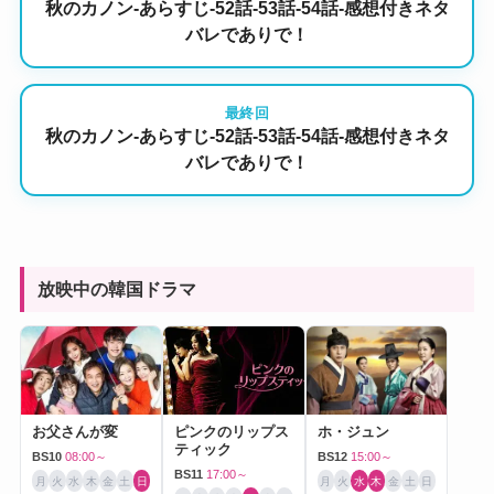
秋のカノン-あらすじ-52話-53話-54話-感想付きネタ
バレでありで！
最終回
秋のカノン-あらすじ-52話-53話-54話-感想付きネタ
バレでありで！
放映中の韓国ドラマ
お父さんが変
ピンクのリップス
ホ・ジュン
ティック
BS10
08:00～
BS12
15:00～
BS11
17:00～
月
火
水
木
金
土
日
月
火
水
木
金
土
日