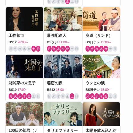
月
火
水
木
金
土
日
工作都市
最強配達人
商道（サンド）
BS12
26:00～
BSフジ
11:00～
BS日テレ
13:00～
月
火
水
木
金
土
日
月
火
水
木
金
土
日
月
火
水
木
金
土
日
財閥家の末息子
秘密の森
ウンヒの涙
BS10
17:00～
BS12
13:00～
BS日テレ
15:00～
月
火
水
木
金
土
日
月
火
水
木
金
土
日
月
火
水
木
金
土
日
100日の郎君（ナ
タリミファミリー
太陽を飲み込んだ