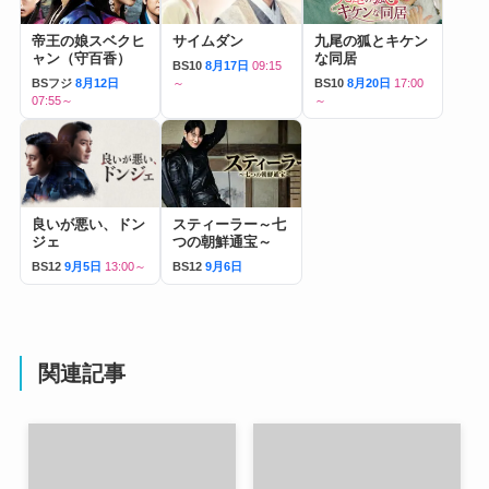
帝王の娘スベクヒ
サイムダン
九尾の狐とキケン
ャン（守百香）
な同居
BS10
8月17日
09:15
BSフジ
8月12日
～
BS10
8月20日
17:00
07:55～
～
良いが悪い、ドン
スティーラー～七
ジェ
つの朝鮮通宝～
BS12
9月5日
13:00～
BS12
9月6日
関連記事