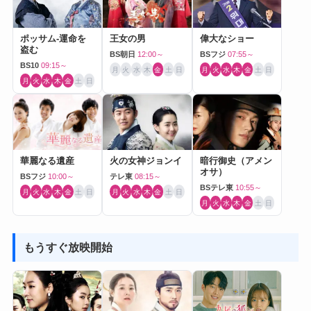
ポッサム-運命を
王女の男
偉大なショー
盗む
BS朝日
12:00～
BSフジ
07:55～
BS10
09:15～
月
火
水
木
金
土
日
月
火
水
木
金
土
日
月
火
水
木
金
土
日
華麗なる遺産
火の女神ジョンイ
暗行御史（アメン
オサ）
BSフジ
10:00～
テレ東
08:15～
BSテレ東
10:55～
月
火
水
木
金
土
日
月
火
水
木
金
土
日
月
火
水
木
金
土
日
もうすぐ放映開始