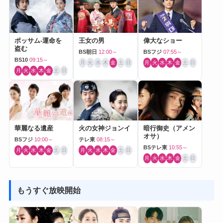
ポッサム-運命を
王女の男
偉大なショー
盗む
BS朝日
12:00～
BSフジ
07:55～
BS10
09:15～
月
火
水
木
金
土
日
月
火
水
木
金
土
日
月
火
水
木
金
土
日
華麗なる遺産
火の女神ジョンイ
暗行御史（アメン
オサ）
BSフジ
10:00～
テレ東
08:15～
BSテレ東
10:55～
月
火
水
木
金
土
日
月
火
水
木
金
土
日
月
火
水
木
金
土
日
もうすぐ放映開始