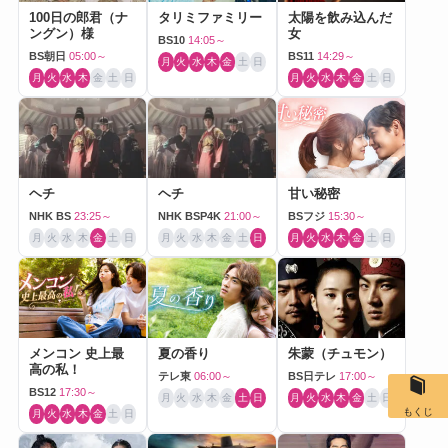
100日の郎君（ナ
タリミファミリー
太陽を飲み込んだ
ングン）様
女
BS10
14:05～
BS朝日
05:00～
BS11
14:29～
月
火
水
木
金
土
日
月
火
水
木
金
土
日
月
火
水
木
金
土
日
ヘチ
ヘチ
甘い秘密
NHK BS
23:25～
NHK BSP4K
21:00～
BSフジ
15:30～
月
火
水
木
金
土
日
月
火
水
木
金
土
日
月
火
水
木
金
土
日
メンコン 史上最
夏の香り
朱蒙（チュモン）
高の私！
テレ東
06:00～
BS日テレ
17:00～
BS12
17:30～
月
火
水
木
金
土
日
月
火
水
木
金
土
日
もくじ
月
火
水
木
金
土
日