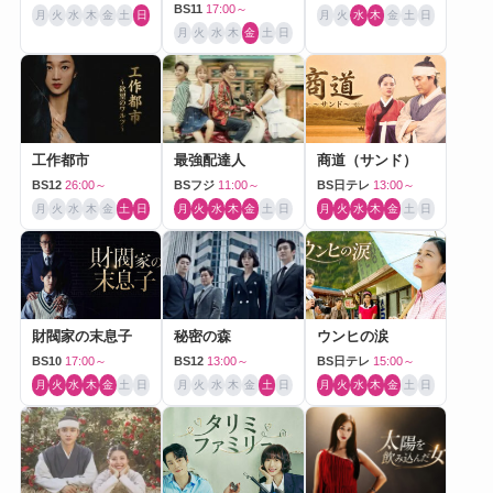
BS11
17:00～
月
火
水
木
金
土
日
月
火
水
木
金
土
日
月
火
水
木
金
土
日
工作都市
最強配達人
商道（サンド）
BS12
26:00～
BSフジ
11:00～
BS日テレ
13:00～
月
火
水
木
金
土
日
月
火
水
木
金
土
日
月
火
水
木
金
土
日
財閥家の末息子
秘密の森
ウンヒの涙
BS10
17:00～
BS12
13:00～
BS日テレ
15:00～
月
火
水
木
金
土
日
月
火
水
木
金
土
日
月
火
水
木
金
土
日