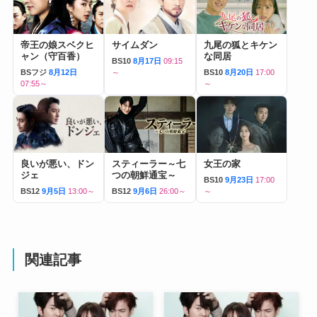
帝王の娘スベクヒ
サイムダン
九尾の狐とキケン
ャン（守百香）
な同居
BS10
8月17日
09:15
BSフジ
8月12日
～
BS10
8月20日
17:00
07:55～
～
良いが悪い、ドン
スティーラー～七
女王の家
ジェ
つの朝鮮通宝～
BS10
9月23日
17:00
BS12
9月5日
13:00～
BS12
9月6日
26:00～
～
関連記事