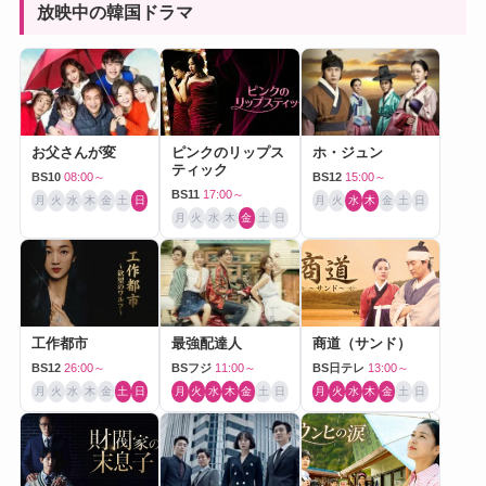
放映中の韓国ドラマ
お父さんが変
ピンクのリップス
ホ・ジュン
ティック
BS10
08:00～
BS12
15:00～
BS11
17:00～
月
火
水
木
金
土
日
月
火
水
木
金
土
日
月
火
水
木
金
土
日
工作都市
最強配達人
商道（サンド）
BS12
26:00～
BSフジ
11:00～
BS日テレ
13:00～
月
火
水
木
金
土
日
月
火
水
木
金
土
日
月
火
水
木
金
土
日