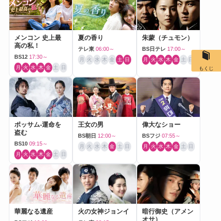
メンコン 史上最
夏の香り
朱蒙（チュモン）
高の私！
テレ東
06:00～
BS日テレ
17:00～
BS12
17:30～
月
火
水
木
金
土
日
月
火
水
木
金
土
日
月
火
水
木
金
土
日
もくじ
ポッサム-運命を
王女の男
偉大なショー
盗む
BS朝日
12:00～
BSフジ
07:55～
BS10
09:15～
月
火
水
木
金
土
日
月
火
水
木
金
土
日
月
火
水
木
金
土
日
華麗なる遺産
火の女神ジョンイ
暗行御史（アメン
オサ）