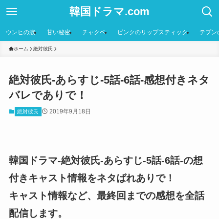
韓国ドラマ.com
ウンヒの涙
甘い秘密
チャクペ
ピンクのリップスティック
テプン
ホーム
絶対彼氏
絶対彼氏-あらすじ-5話-6話-感想付きネタ
バレでありで！
2019年9月18日
絶対彼氏
韓国ドラマ-絶対彼氏-あらすじ-5話-6話-の想
付きキャスト情報をネタばれありで！
キャスト情報など、最終回までの感想を全話
配信します。