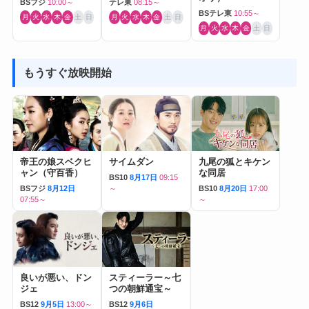
BSフジ
10:00～
テレ東
08:15～
BSテレ東
10:55～
月
火
水
木
金
土
日
月
火
水
木
金
土
日
月
火
水
木
金
土
日
もうすぐ放映開始
帝王の娘スベクヒ
サイムダン
九尾の狐とキケン
ャン（守百香）
な同居
BS10
8月17日
09:15
BSフジ
8月12日
～
BS10
8月20日
17:00
07:55～
～
良いが悪い、ドン
スティーラー～七
ジェ
つの朝鮮通宝～
BS12
9月5日
13:00～
BS12
9月6日