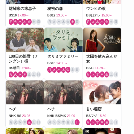
財閥家の末息子
秘密の森
ウンヒの涙
BS10
17:00～
BS12
13:00～
BS日テレ
15:00～
月
火
水
木
金
土
日
月
火
水
木
金
土
日
月
火
水
木
金
土
日
100日の郎君（ナ
タリミファミリー
太陽を飲み込んだ
ングン）様
女
BS10
14:05～
BS朝日
05:00～
BS11
14:29～
月
火
水
木
金
土
日
月
火
水
木
金
土
日
月
火
水
木
金
土
日
ヘチ
ヘチ
甘い秘密
NHK BS
23:25～
NHK BSP4K
21:00～
BSフジ
15:30～
月
火
水
木
金
土
日
月
火
水
木
金
土
日
月
火
水
木
金
土
日