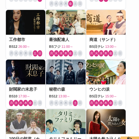
月
火
水
木
金
土
日
工作都市
最強配達人
商道（サンド）
BS12
26:00～
BSフジ
11:00～
BS日テレ
13:00～
月
火
水
木
金
土
日
月
火
水
木
金
土
日
月
火
水
木
金
土
日
財閥家の末息子
秘密の森
ウンヒの涙
BS10
17:00～
BS12
13:00～
BS日テレ
15:00～
月
火
水
木
金
土
日
月
火
水
木
金
土
日
月
火
水
木
金
土
日
100日の郎君（ナ
タリミファミリー
太陽を飲み込んだ