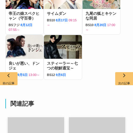
帝王の娘スベクヒ
サイムダン
九尾の狐とキケン
ャン（守百香）
な同居
BS10
8月17日
09:15
BSフジ
8月12日
～
BS10
8月20日
17:00
07:55～
～
良いが悪い、ドン
スティーラー～七
ジェ
つの朝鮮通宝～
BS12
9月5日
13:00～
BS12
9月6日
前の記事
次の記事
関連記事