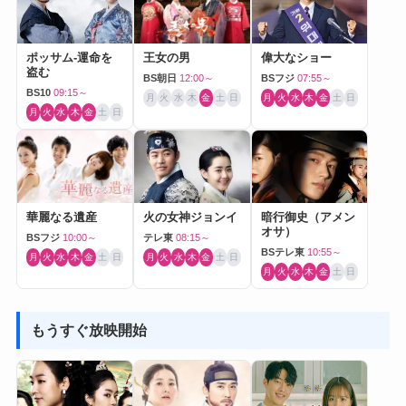
ポッサム-運命を
王女の男
偉大なショー
盗む
BS朝日
12:00～
BSフジ
07:55～
BS10
09:15～
月
火
水
木
金
土
日
月
火
水
木
金
土
日
月
火
水
木
金
土
日
華麗なる遺産
火の女神ジョンイ
暗行御史（アメン
オサ）
BSフジ
10:00～
テレ東
08:15～
BSテレ東
10:55～
月
火
水
木
金
土
日
月
火
水
木
金
土
日
月
火
水
木
金
土
日
もうすぐ放映開始