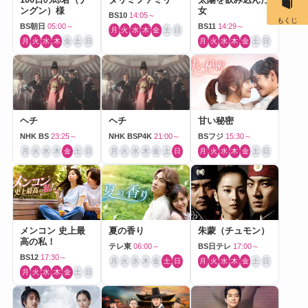
ングン）様
女
BS10
14:05～
もくじ
BS朝日
05:00～
BS11
14:29～
月
火
水
木
金
土
日
月
火
水
木
金
土
日
月
火
水
木
金
土
日
ヘチ
ヘチ
甘い秘密
NHK BS
23:25～
NHK BSP4K
21:00～
BSフジ
15:30～
月
火
水
木
金
土
日
月
火
水
木
金
土
日
月
火
水
木
金
土
日
メンコン 史上最
夏の香り
朱蒙（チュモン）
高の私！
テレ東
06:00～
BS日テレ
17:00～
BS12
17:30～
月
火
水
木
金
土
日
月
火
水
木
金
土
日
月
火
水
木
金
土
日