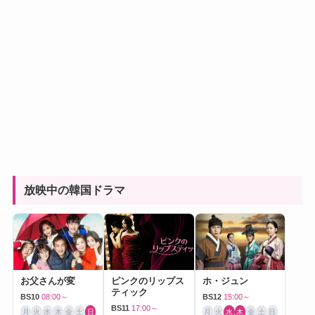
放映中の韓国ドラマ
お父さんが変
ピンクのリップス
ホ・ジュン
ティック
BS10
08:00～
BS12
15:00～
BS11
17:00～
月
火
水
木
金
土
日
月
火
水
木
金
土
日