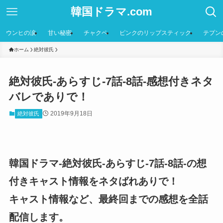
韓国ドラマ.com
ウンヒの涙
甘い秘密
チャクペ
ピンクのリップスティック
テプン
ホーム
絶対彼氏
絶対彼氏-あらすじ-7話-8話-感想付きネタ
バレでありで！
2019年9月18日
絶対彼氏
韓国ドラマ-絶対彼氏-あらすじ-7話-8話-の想
付きキャスト情報をネタばれありで！
キャスト情報など、最終回までの感想を全話
配信します。