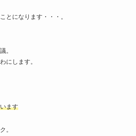
ことになります・・・。
議。
わにします。
います
ク。