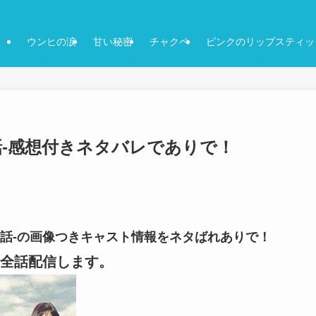
ウンヒの涙
甘い秘密
チャクペ
ピンクのリップスティッ
63話-感想付きネタバレでありで！
-63話-の画像つきキャスト情報をネタばれありで！
全話配信します。