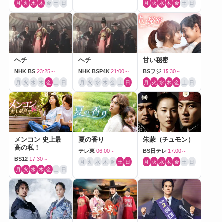
月
火
水
木
金
土
日
月
火
水
木
金
土
日
ヘチ
ヘチ
甘い秘密
NHK BS
23:25～
NHK BSP4K
21:00～
BSフジ
15:30～
月
火
水
木
金
土
日
月
火
水
木
金
土
日
月
火
水
木
金
土
日
メンコン 史上最
夏の香り
朱蒙（チュモン）
高の私！
テレ東
06:00～
BS日テレ
17:00～
BS12
17:30～
月
火
水
木
金
土
日
月
火
水
木
金
土
日
月
火
水
木
金
土
日