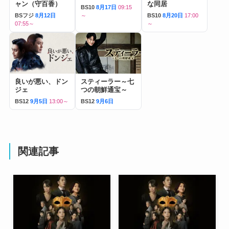
ャン（守百香）
な同居
BS10
8月17日
09:15
BSフジ
8月12日
～
BS10
8月20日
17:00
07:55～
～
良いが悪い、ドン
スティーラー～七
ジェ
つの朝鮮通宝～
BS12
9月5日
13:00～
BS12
9月6日
関連記事