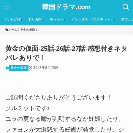
韓国ドラマ.com
ウンヒの涙
甘い秘密
チャクペ
ピンクのリップスティック
テプン
ホーム
黄金の仮面
黄金の仮面-25話-26話-27話-感想付きネタ
バレありで！
2023年8月25日
黄金の仮面
ご訪問くださりありがとうございます！
クルミットです♪
ユラの更なる嘘が判明するなか妊娠したり、
ファヨンが大激怒する妊娠が発覚したり、ジ