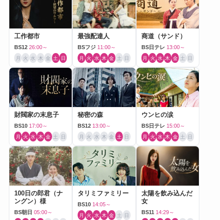
工作都市
最強配達人
商道（サンド）
BS12
26:00～
BSフジ
11:00～
BS日テレ
13:00～
月
火
水
木
金
土
日
月
火
水
木
金
土
日
月
火
水
木
金
土
日
財閥家の末息子
秘密の森
ウンヒの涙
BS10
17:00～
BS12
13:00～
BS日テレ
15:00～
月
火
水
木
金
土
日
月
火
水
木
金
土
日
月
火
水
木
金
土
日
100日の郎君（ナ
タリミファミリー
太陽を飲み込んだ
ングン）様
女
BS10
14:05～
BS朝日
05:00～
BS11
14:29～
月
火
水
木
金
土
日