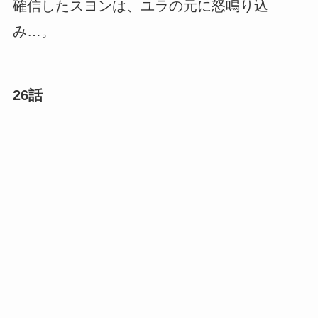
確信したスヨンは、ユラの元に怒鳴り込
み…。
26話