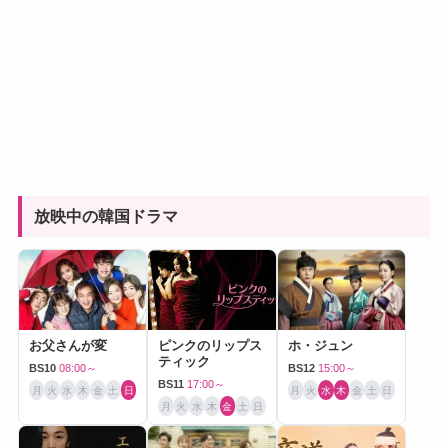
放映中の韓国ドラマ
お父さんが変
ピンクのリップス
ホ・ジュン
ティック
BS10
08:00～
BS12
15:00～
BS11
17:00～
月
火
水
木
金
土
日
月
火
水
木
金
土
日
月
火
水
木
金
土
日