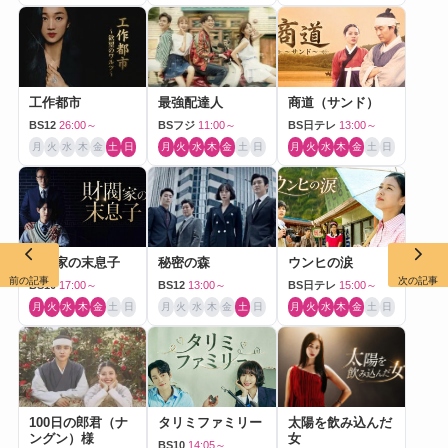
工作都市
最強配達人
商道（サンド）
BS12
26:00～
BSフジ
11:00～
BS日テレ
13:00～
月
火
水
木
金
土
日
月
火
水
木
金
土
日
月
火
水
木
金
土
日
財閥家の末息子
秘密の森
ウンヒの涙
前の記事
次の記事
BS10
17:00～
BS12
13:00～
BS日テレ
15:00～
月
火
水
木
金
土
日
月
火
水
木
金
土
日
月
火
水
木
金
土
日
100日の郎君（ナ
タリミファミリー
太陽を飲み込んだ
ングン）様
女
BS10
14:05～