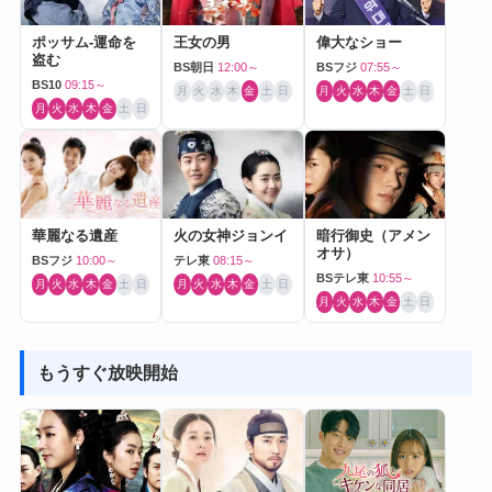
ポッサム-運命を
王女の男
偉大なショー
盗む
BS朝日
12:00～
BSフジ
07:55～
BS10
09:15～
月
火
水
木
金
土
日
月
火
水
木
金
土
日
月
火
水
木
金
土
日
華麗なる遺産
火の女神ジョンイ
暗行御史（アメン
オサ）
BSフジ
10:00～
テレ東
08:15～
BSテレ東
10:55～
月
火
水
木
金
土
日
月
火
水
木
金
土
日
月
火
水
木
金
土
日
もうすぐ放映開始