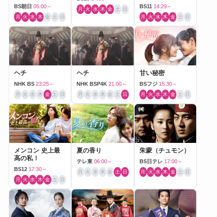
BS朝日
05:00～
BS11
14:29～
月
火
水
木
金
土
日
月
火
水
木
金
土
日
月
火
水
木
金
土
日
ヘチ
ヘチ
甘い秘密
NHK BS
23:25～
NHK BSP4K
21:00～
BSフジ
15:30～
月
火
水
木
金
土
日
月
火
水
木
金
土
日
月
火
水
木
金
土
日
メンコン 史上最
夏の香り
朱蒙（チュモン）
高の私！
テレ東
06:00～
BS日テレ
17:00～
BS12
17:30～
月
火
水
木
金
土
日
月
火
水
木
金
土
日
月
火
水
木
金
土
日