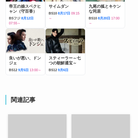
帝王の娘スベクヒ
サイムダン
九尾の狐とキケン
ャン（守百香）
な同居
BS10
8月17日
09:15
BSフジ
8月12日
～
BS10
8月20日
17:00
07:55～
～
良いが悪い、ドン
スティーラー～七
ジェ
つの朝鮮通宝～
BS12
9月5日
13:00～
BS12
9月6日
関連記事