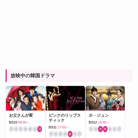
放映中の韓国ドラマ
お父さんが変
ピンクのリップス
ホ・ジュン
ティック
BS10
08:00～
BS12
15:00～
BS11
17:00～
月
火
水
木
金
土
日
月
火
水
木
金
土
日
月
火
水
木
金
土
日