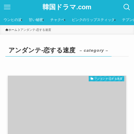
韓国ドラマ.com
ウンヒの涙
甘い秘密
チャクペ
ピンクのリップスティック
テプン
ホーム
アンダンテ-恋する速度
アンダンテ-恋する速度
– category –
アンダンテ-恋する速度