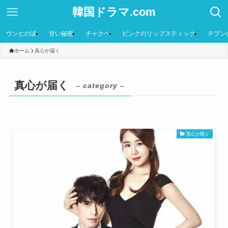
韓国ドラマ.com
ウンヒの涙
甘い秘密
チャクペ
ピンクのリップスティック
テプン
ホーム
真心が届く
真心が届く
– category –
真心が届く