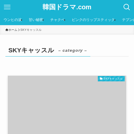
韓国ドラマ.com
ウンヒの涙
甘い秘密
チャクペ
ピンクのリップスティック
テプン
ホーム
SKYキャッスル
SKYキャッスル
– category –
SKYキャッスル