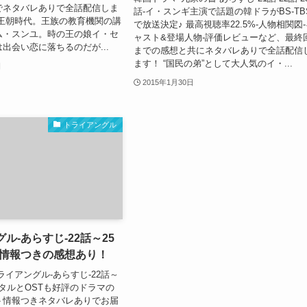
でネタバレありで全話配信しま
話-イ・スンギ主演で話題の韓ドラがBS-TB
鮮王朝時代。王族の教育機関の講
で放送決定♪ 最高視聴率22.5%-人物相関図
ム・スンユ。時の王の娘イ・セ
ャスト&登場人物-評価レビューなど、最終
出会い恋に落ちるのだが...
までの感想と共にネタバレありで全話配信
ます！ “国民の弟”として大人気のイ・...
日
2015年1月30日
トライアングル
ル-あらすじ-22話～25
ト情報つきの感想あり！
ライアングル-あらすじ-22話～
レンタルとOSTも好評のドラマの
ト情報つきネタバレありでお届