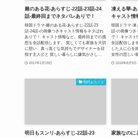
棘のある花-あらすじ-22話-23話-24
凍える華-あら
話-最終回までネタバレありで！
キャスト情
韓国ドラマ-棘のある花-あらすじ-22話-23
韓国ドラマ-凍え
話-24話-の画像つきキャスト情報をネタばれ
話-の画像つ
ありで！ キャスト情報など、最終回までの感
で！ キャス
想を全話配信します。 貧しくても家族を大切
全話配信します
に想い、真っ直ぐな気持ちでデザイナーを目
した人に心を
指す主人公と 貧しい暮らしに嫌気がさし...
女性の悲しい復讐
2017年1月19日
2016年8月9日
明日もスンリ
明日もスンリ-あらすじ-22話-23
家族なのにど