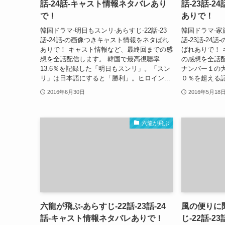
話-24話-キャスト情報ネタバレあり
話-23話-
で！
ありで！
韓国ドラマ-明日もスンリ-あらすじ-22話-23
韓国ドラマ-家
話-24話-の画像つきキャスト情報をネタばれ
話-23話-2
ありで！ キャスト情報など、最終回までの感
ばれありで！
想を全話配信します。 韓国で最高視聴率
の感想を全話
13.6％を記録した「明日もスンリ」。「スン
ナンバー１の
リ」は日本語にすると「勝利」。ヒロイン...
０％を超える記
2016年6月30日
2016年5月18
六龍が飛ぶ
六龍が飛ぶ-あらすじ-22話-23話-24
風の便りに
話-キャスト情報ネタバレありで！
じ-22話-2