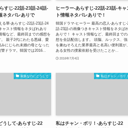
すじ-22話-23話-24話-
ヒーラー-あらすじ-22話-23話-キャ
報ネタバレありで
ト情報ネタバレありで！
る華-あらすじ-22話-23話-24
韓国ドラマ-ヒーラー 最高の恋人-あらすじ-2
きキャスト情報をネタばれあり
話-23話-の画像つきキャスト情報をネタば
ト情報など、最終回までの感想を
ありで！ キャスト情報など、最終回までの
。 親子2代にわたる悪縁、愛
想を全話配信します。 頭脳、ルックス、強
踏みにじられ未婚の母となった
を兼ねそろえた業界最高と名高い便利屋が
ドラマ。韓国では2016...
ある女性の捜索依頼を受けたことか...
2016年7月4日
家族なのにどうして
私はチャン・ボリ
うして-あらすじ-22
私はチャン・ボリ！-あらすじ-22