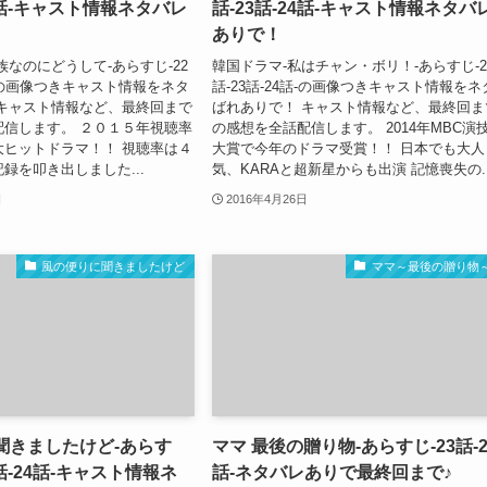
24話-キャスト情報ネタバレ
話-23話-24話-キャスト情報ネタバ
ありで！
族なのにどうして-あらすじ-22
韓国ドラマ-私はチャン・ボリ！-あらすじ-2
4話-の画像つきキャスト情報をネタ
話-23話-24話-の画像つきキャスト情報をネ
 キャスト情報など、最終回まで
ばれありで！ キャスト情報など、最終回ま
配信します。 ２０１５年視聴率
の感想を全話配信します。 2014年MBC演
大ヒットドラマ！！ 視聴率は４
大賞で今年のドラマ受賞！！ 日本でも大人
録を叩き出しました...
気、KARAと超新星からも出演 記憶喪失の..
日
2016年4月26日
風の便りに聞きましたけど
ママ～最後の贈り物
聞きましたけど-あらす
ママ 最後の贈り物-あらすじ-23話-2
3話-24話-キャスト情報ネ
話-ネタバレありで最終回まで♪