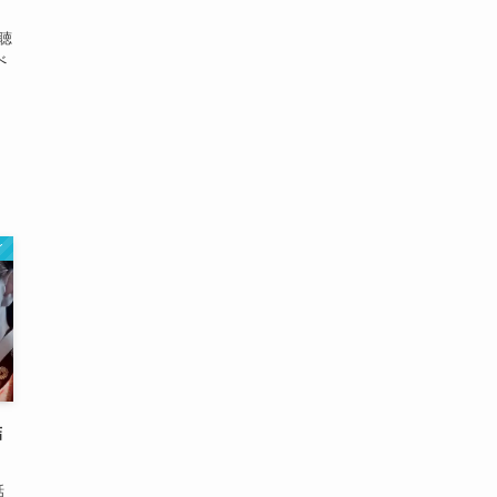
聴
べ
。
イ
結
話