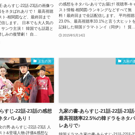
の感想をネタバレありでお届け! 視聴率-キ
-あらすじ-22話-23話の画像つ
スト情報-相関図-ランキングなどすべて無
報をネタばれありで！ 最高視聴
料！最終回まで全話配信します。 平均視聴
キャスト-相関図など、最終回まで
23.0%、最高視聴率33.1%と言う大ヒット
配信します。 日本でも大人気の
記録した韓国ドラマ-トンイ（同伊）！ 貧..
・サンウ主演！ 韓国でも話題と
しみの復讐劇！ 自...
2015年5月14日
日
王女の男
九家の
らすじ-22話-23話の感想
九家の書-あらすじ-21話-22話-23話
ネタバレあり！
最高視聴率22.5%の韓ドラをネタバ
レありで♪
の男-あらすじ-22話-23話 人
スト&登場人物-評価&感想な
韓国ドラマ-九家の書-あらすじ-21話-22話-2