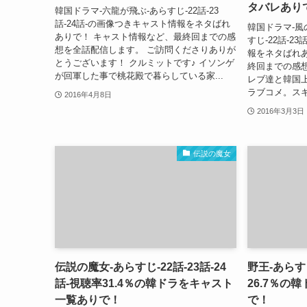
タバレあり
韓国ドラマ-六龍が飛ぶ-あらすじ-22話-23
話-24話-の画像つきキャスト情報をネタばれ
韓国ドラマ-風
ありで！ キャスト情報など、最終回までの感
すじ-22話-2
想を全話配信します。 ご訪問くださりありが
報をネタばれ
とうございます！ クルミットです♪ イソンゲ
終回までの感
が回軍した事で桃花殿で暮らしている家...
レブ達と韓国
ラブコメ。スキ
2016年4月8日
2016年3月3日
伝説の魔女
伝説の魔女-あらすじ-22話-23話-24
野王-あらすじ
話-視聴率31.4％の韓ドラをキャスト
26.7％の
一覧ありで！
で！