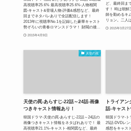
ど、最終回ま
高視聴率25.6% 最高視聴率25.6%-人物相関
す！ 時は朝
図-キャスト&登場人物-評価&感想など、最終
師を勤めるキ
回までネタバレありで全話配信します！
リョン。二人は
2013年に視聴率No.1を記録した豪華キャスト
勢ぞろいの青春ロマンスドラマ！ 財閥の後...
2015年3月27
2015年4月9日
天使の罠
天使の罠-あらすじ-22話～24話-画像
トライアング
つきキャスト情報あり！
話-キャス
韓国ドラマ-天使の罠-あらすじ-22話～24話の
韓国ドラマ-ト
画像つきキャスト情報をネタばれありで！ 最
25話-DVD
高視聴率21.1%-キャスト-相関図など、最終
感想をキャス