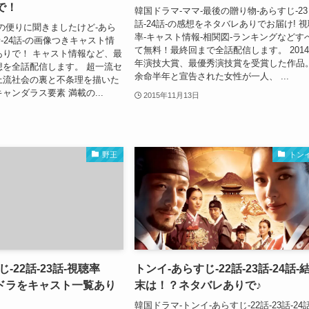
で！
韓国ドラマ-ママ-最後の贈り物-あらすじ-23
話-24話-の感想をネタバレありでお届け! 視
の便りに聞きましたけど-あら
率-キャスト情報-相関図-ランキングなどす
3話-24話-の画像つきキャスト情
て無料！最終回まで全話配信します。 2014
ありで！ キャスト情報など、最
年演技大賞、最優秀演技賞を受賞した作品
想を全話配信します。 超一流セ
余命半年と宣告された女性が一人、 ...
上流社会の裏と不条理を描いた
ャンダラス要素 満載の...
2015年11月13日
野王
トン
-22話-23話-視聴率
トンイ-あらすじ-22話-23話-24話-
韓ドラをキャスト一覧あり
末は！？ネタバレありで♪
韓国ドラマ-トンイ-あらすじ-22話-23話-24