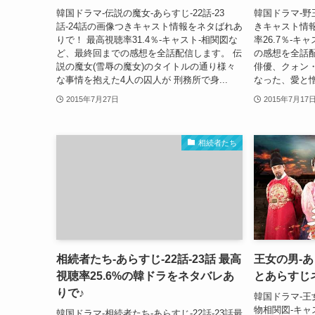
韓国ドラマ-伝説の魔女-あらすじ-22話-23
韓国ドラマ-野王
話-24話の画像つきキャスト情報をネタばれあ
きキャスト情
りで！ 最高視聴率31.4％-キャスト-相関図な
率26.7％-
ど、最終回までの感想を全話配信します。 伝
の感想を全話
説の魔女(雪辱の魔女)のタイトルの通り様々
俳優、クォン
な事情を抱えた4人の囚人が 刑務所で身...
なった、愛と憎
2015年7月27日
2015年7月17
相続者たち
相続者たち-あらすじ-22話-23話 最高
王女の男-あ
視聴率25.6%の韓ドラをネタバレあ
とあらすじ
りで♪
韓国ドラマ-王女
物相関図-キャ
韓国ドラマ-相続者たち-あらすじ-22話-23話最