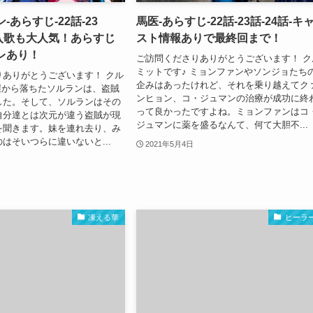
-あらすじ-22話-23
馬医-あらすじ-22話-23話-24話-キ
挿入歌も大人気！あらすじ
スト情報ありで最終回まで！
レあり！
ご訪問くださりありがとうございます！ ク
ミットです♪ ミョンファンやソンジョたち
りありがとうございます！ クル
企みはあったけれど、それを乗り越えてク
崖から落ちたソルランは、盗賊
ンヒョン、コ・ジュマンの治療が成功に終
した。そして、ソルランはその
って良かったですよね。ミョンファンはコ
自分達とは次元が違う盗賊が現
ジュマンに薬を盛るなんて、何て大胆不...
を聞きます。妹を連れ去り、み
はそいつらに違いないと...
2021年5月4日
凍える華
ヒーラ