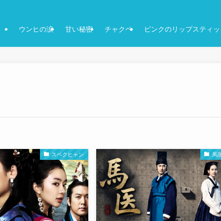
ウンヒの涙
甘い秘密
チャクペ
ピンクのリップスティッ
スベクヒャン
馬