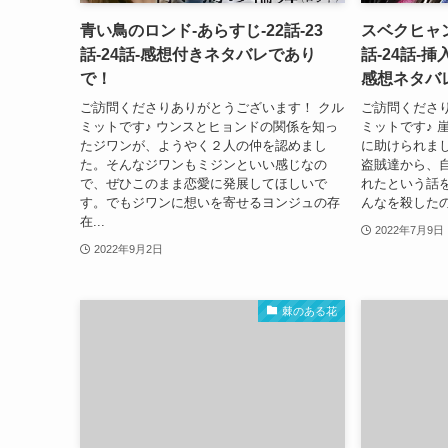
青い鳥のロンド-あらすじ-22話-23
スベクヒャン
話-24話-感想付きネタバレであり
話-24話-
で！
感想ネタバ
ご訪問くださりありがとうございます！ クル
ご訪問くださ
ミットです♪ ウンスとヒョンドの関係を知っ
ミットです♪ 
たジワンが、ようやく２人の仲を認めまし
に助けられま
た。そんなジワンもミジンといい感じなの
盗賊達から、
で、ぜひこのまま恋愛に発展してほしいで
れたという話
す。でもジワンに想いを寄せるヨンジュの存
んなを殺したの
在...
2022年7月9日
2022年9月2日
棘のある花