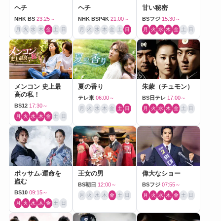
ヘチ
ヘチ
甘い秘密
NHK BS
23:25～
NHK BSP4K
21:00～
BSフジ
15:30～
月
火
水
木
金
土
日
月
火
水
木
金
土
日
月
火
水
木
金
土
日
メンコン 史上最
夏の香り
朱蒙（チュモン）
高の私！
テレ東
06:00～
BS日テレ
17:00～
BS12
17:30～
月
火
水
木
金
土
日
月
火
水
木
金
土
日
月
火
水
木
金
土
日
ポッサム-運命を
王女の男
偉大なショー
盗む
BS朝日
12:00～
BSフジ
07:55～
BS10
09:15～
月
火
水
木
金
土
日
月
火
水
木
金
土
日
月
火
水
木
金
土
日