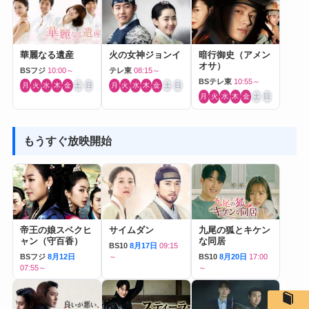
華麗なる遺産
火の女神ジョンイ
暗行御史（アメン
オサ）
BSフジ
10:00～
テレ東
08:15～
BSテレ東
10:55～
月
火
水
木
金
土
日
月
火
水
木
金
土
日
月
火
水
木
金
土
日
もうすぐ放映開始
帝王の娘スベクヒ
サイムダン
九尾の狐とキケン
ャン（守百香）
な同居
BS10
8月17日
09:15
BSフジ
8月12日
～
BS10
8月20日
17:00
07:55～
～