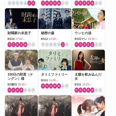
月
火
水
木
金
土
日
月
火
水
木
金
土
日
月
火
水
木
金
土
日
財閥家の末息子
秘密の森
ウンヒの涙
BS10
17:00～
BS12
13:00～
BS日テレ
15:00～
月
火
水
木
金
土
日
月
火
水
木
金
土
日
月
火
水
木
金
土
日
100日の郎君（ナ
タリミファミリー
太陽を飲み込んだ
ングン）様
女
BS10
14:05～
BS朝日
05:00～
BS11
14:29～
月
火
水
木
金
土
日
月
火
水
木
金
土
日
月
火
水
木
金
土
日