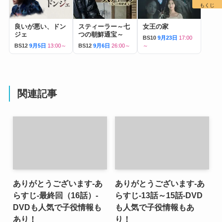
もくじ
良いが悪い、ドン
スティーラー～七
女王の家
ジェ
つの朝鮮通宝～
BS10
9月23日
17:00
BS12
9月5日
13:00～
BS12
9月6日
26:00～
～
関連記事
ありがとうございます-あ
ありがとうございます-あ
らすじ-最終回（16話）-
らすじ-13話～15話-DVD
DVDも人気で子役情報も
も人気で子役情報もあ
あり！
り！