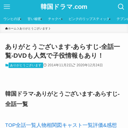
韓国ドラマ.com
ウンヒの涙
甘い秘密
チャクペ
ピンクのリップスティック
テプン
ホーム
ありがとうございます
ありがとうございます-あらすじ-全話一
覧-DVDも人気で子役情報もあり！
2014年11月2日
2020年12月24日
ありがとうございます
韓国ドラマ-ありがとうございます-あらすじ-
全話一覧
TOP
全話
一覧
人物
相関図
キャスト
一覧
評価
&感想