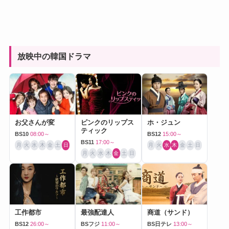
放映中の韓国ドラマ
お父さんが変
ピンクのリップス
ホ・ジュン
ティック
BS10
08:00～
BS12
15:00～
BS11
17:00～
月
火
水
木
金
土
日
月
火
水
木
金
土
日
月
火
水
木
金
土
日
工作都市
最強配達人
商道（サンド）
BS12
26:00～
BSフジ
11:00～
BS日テレ
13:00～