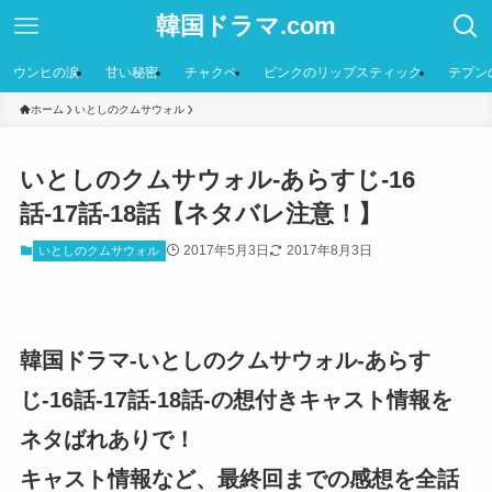
韓国ドラマ.com
ウンヒの涙
甘い秘密
チャクペ
ピンクのリップスティック
テプン
ホーム
いとしのクムサウォル
いとしのクムサウォル-あらすじ-16
話-17話-18話【ネタバレ注意！】
2017年5月3日
2017年8月3日
いとしのクムサウォル
韓国ドラマ-いとしのクムサウォル-あらす
じ-16話-17話-18話-の想付きキャスト情報を
ネタばれありで！
キャスト情報など、最終回までの感想を全話