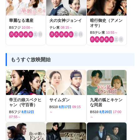
華麗なる遺産
火の女神ジョンイ
暗行御史（アメン
オサ）
BSフジ
10:00～
テレ東
08:15～
BSテレ東
10:55～
月
火
水
木
金
土
日
月
火
水
木
金
土
日
月
火
水
木
金
土
日
もうすぐ放映開始
帝王の娘スベクヒ
サイムダン
九尾の狐とキケン
ャン（守百香）
な同居
BS10
8月17日
09:15
BSフジ
8月12日
～
BS10
8月20日
17:00
07:55～
～