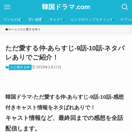
韓国ドラマ.com
ウンヒの涙
甘い秘密
チャクペ
ピンクのリップスティック
テプン
ホーム
ただ愛する仲
ただ愛する仲-あらすじ-9話-10話-ネタバ
レありでご紹介！
2018年1月17日
ただ愛する仲
韓国ドラマ-ただ愛する仲-あらすじ-9話-10話-感想
付きキャスト情報をネタばれありで！
キャスト情報など、最終回までの感想を全話
配信します。