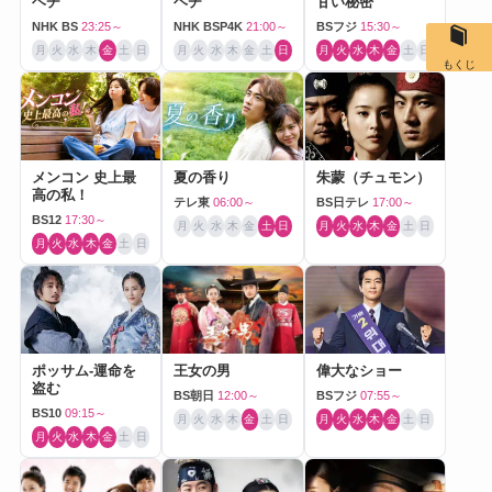
ヘチ
ヘチ
甘い秘密
NHK BS
23:25～
NHK BSP4K
21:00～
BSフジ
15:30～
月
火
水
木
金
土
日
月
火
水
木
金
土
日
月
火
水
木
金
土
日
もくじ
メンコン 史上最
夏の香り
朱蒙（チュモン）
高の私！
テレ東
06:00～
BS日テレ
17:00～
BS12
17:30～
月
火
水
木
金
土
日
月
火
水
木
金
土
日
月
火
水
木
金
土
日
ポッサム-運命を
王女の男
偉大なショー
盗む
BS朝日
12:00～
BSフジ
07:55～
BS10
09:15～
月
火
水
木
金
土
日
月
火
水
木
金
土
日
月
火
水
木
金
土
日