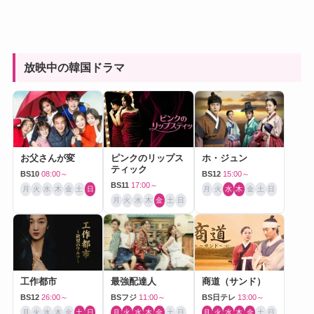
放映中の韓国ドラマ
お父さんが変
ピンクのリップス
ホ・ジュン
ティック
BS10
08:00～
BS12
15:00～
BS11
17:00～
月
火
水
木
金
土
日
月
火
水
木
金
土
日
月
火
水
木
金
土
日
工作都市
最強配達人
商道（サンド）
BS12
26:00～
BSフジ
11:00～
BS日テレ
13:00～
月
火
水
木
金
土
日
月
火
水
木
金
土
日
月
火
水
木
金
土
日