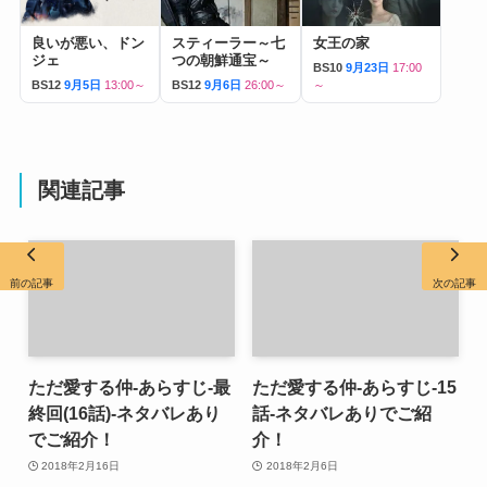
良いが悪い、ドン
スティーラー～七
女王の家
ジェ
つの朝鮮通宝～
BS10
9月23日
17:00
BS12
9月5日
13:00～
BS12
9月6日
26:00～
～
関連記事
前の記事
次の記事
ただ愛する仲-あらすじ-最
ただ愛する仲-あらすじ-15
終回(16話)-ネタバレあり
話-ネタバレありでご紹
でご紹介！
介！
2018年2月16日
2018年2月6日