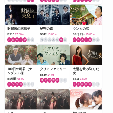
財閥家の末息子
秘密の森
ウンヒの涙
BS10
17:00～
BS12
13:00～
BS日テレ
15:00～
月
火
水
木
金
土
日
月
火
水
木
金
土
日
月
火
水
木
金
土
日
100日の郎君（ナ
タリミファミリー
太陽を飲み込んだ
ングン）様
女
BS10
14:05～
BS朝日
05:00～
BS11
14:29～
月
火
水
木
金
土
日
月
火
水
木
金
土
日
月
火
水
木
金
土
日